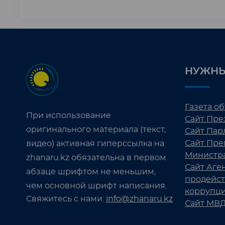
НУЖНЫ
Газета о
При использование
Сайт Пре
оригинального материала (текст,
Сайт Пар
Сайт Пре
видео) активная гиперссылка на
Министр
zhanaru.kz обязательна в первом
Сайт Аге
абзаце шрифтом не меньшим,
продейс
чем основной шрифт написания.
коррупц
Свяжитесь с нами:
info@zhanaru.kz
Сайт МВД