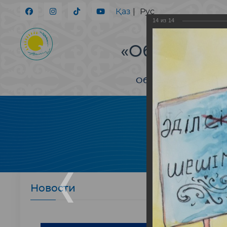
Қаз
|
Рус
14
из
14
Рес
«Общенацио
Об объединении
Новости