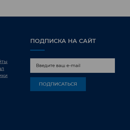
ПОДПИСКА НА САЙТ
йты
ал
ики