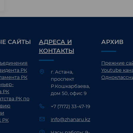
Е САЙТЫ
АДРЕСА И
АРХИВ
КОНТАКТЫ
бъединения
Прежние са
зидента РК
Youtube кан
г. Астана,
ламента РК
Одноклассн
проспект
мьер-
Р.Кошкарбаева,
а РК
дом 50, офис 9
нтства РК по
твию
+7 (7172) 33-47-19
ии
info@zhanaru.kz
 РК
Часы работы: 9-