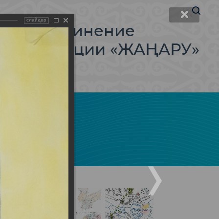
слайдер
ое объединение
в коррупции «ЖАҢАРУ»
с
Галерея