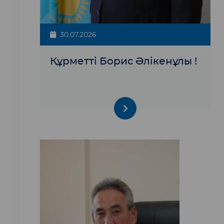
30.07.2026
Құрметті Борис Әлікенұлы !