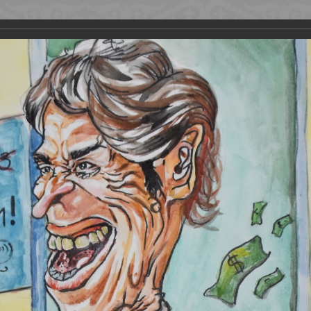
публиканское общественн
нальное движение проти
Законодательство
Проекты
Резонан
Карикатуры
Главная
Фотографии
Карикатуры
2023
2023