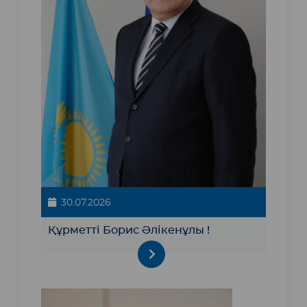
30.07.2026
Құрметті Борис Әлікенұлы !