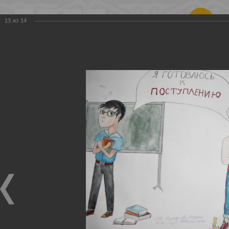
Қаз
|
Рус
13
из
14
Республиканское
общественное
объединение
«Общенациональное
движение против
коррупции
«ЖАҢАРУ»
Карикатуры
Главная
Фотографии
Карикатуры
2023