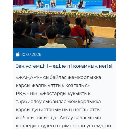
10.07.2026
Заң үстемдігі – әділетті қоғамның негізі
«ЖАҢАРУ» сыбайлас жемқорлыққа
қарсы жалпыұлттық қозғалыс»
РҚБ - нің «Жастарды құқықтық
тәрбиелеу сыбайлас жемқорлыққа
қарсы дүниетанымның негізі» атты
жобасы аясында Ақтау қаласының
колледж студенттерімен заң үстемдігін