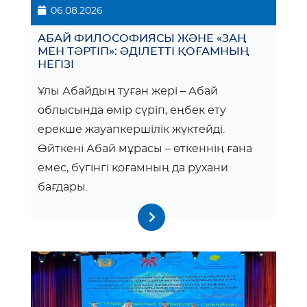
06.08.2026
АБАЙ ФИЛОСОФИЯСЫ ЖӘНЕ «ЗАҢ
МЕН ТӘРТІП»: ӘДІЛЕТТІ ҚОҒАМНЫҢ
НЕГІЗІ
Ұлы Абайдың туған жері – Абай
облысында өмір сүріп, еңбек ету
ерекше жауапкершілік жүктейді.
Өйткені Абай мұрасы – өткеннің ғана
емес, бүгінгі қоғамның да рухани
бағдары.