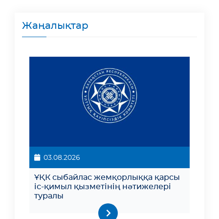
Жаңалықтар
03.08.2026
ҰҚК сыбайлас жемқорлыққа қарсы
іс-қимыл қызметінің нәтижелері
туралы