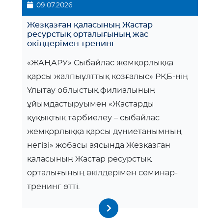
09.07.2026
Жезқазған қаласының Жастар
ресурстық орталығының жас
өкілдерімен тренинг
«ЖАҢАРУ» Сыбайлас жемқорлыққа
қарсы жалпыұлттық қозғалыс» РҚБ-нің
Ұлытау облыстық филиалының
ұйымдастыруымен «Жастарды
құқықтық тәрбиелеу – сыбайлас
жемқорлыққа қарсы дүниетанымның
негізі» жобасы аясында Жезқазған
қаласының Жастар ресурстық
орталығының өкілдерімен семинар-
тренинг өтті.