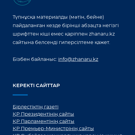
Түпнұсқа материалды (мәтін, бейне)
пайдаланған кезде бірінші абзацта негізгі
шрифттен кіші емес қаріппен zhanaru.kz
сайтына белсенді гиперсілтеме қажет.
Бізбен байланыс:
info@zhanaru.kz
КЕРЕКТІ САЙТТАР
Бірлестіктің газеті
ҚР Президентінің сайты
ҚР Парламентінің сайты
ҚР Премьер-Министрінің сайты