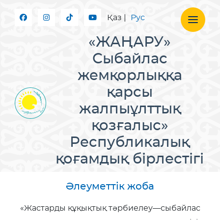
Қаз
|
Рус
«ЖАҢАРУ»
Сыбайлас
жемқорлыққа
қарсы
жалпыұлттық
қозғалыс»
Республикалық
қоғамдық бірлестігі
Әлеуметтік жоба
«Жастарды құқықтық тәрбиелеу—сыбайлас