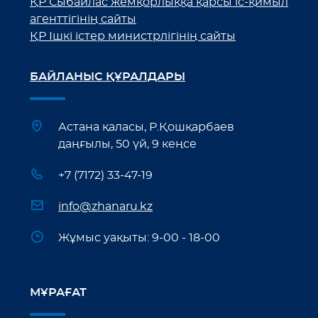
ҚР Сыбайлас жемқорлыққа қарсы іс-қимыл
агенттігінің сайты
ҚР Ішкі істер министрлігінің сайты
БАЙЛАНЫС ҚҰРАЛДАРЫ
Астана қаласы, Р.Қошқарбаев
даңғылы, 50 үй, 9 кеңсе
+7 (7172) 33-47-19
info@zhanaru.kz
Жұмыс уақыты: 9-00 - 18-00
МҰРАҒАТ