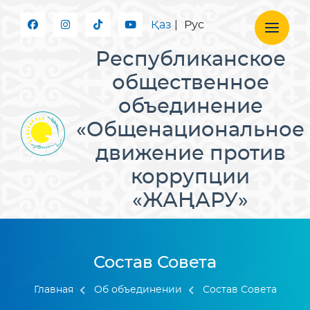
Қаз
|
Рус
Республиканское
общественное
объединение
«Общенациональное
движение против
коррупции
«ЖАҢАРУ»
Состав Совета
Главная
Об объединении
Состав Совета