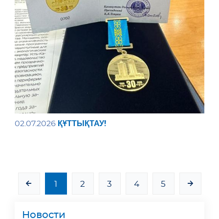
ҚҰТТЫҚТАУ!
02.07.2026
1
2
3
4
5
Новости