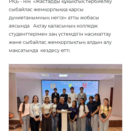
РҚБ - нің «Жастарды құқықтық тәрбиелеу
сыбайлас жемқорлыққа қарсы
дүниетанымның негізі» атты жобасы
аясында Ақтау қаласының колледж
студенттерімен заң үстемдігін насихаттау
және сыбайлас жемқорлықтың алдын алу
мақсатында кездесу өтті.