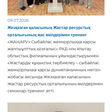
09.07.2026
Жезқазған қаласының Жастар ресурстық
орталығының жас өкілдерімен тренинг
«ЖАҢАРУ» Сыбайлас жемқорлыққа қарсы
жалпыұлттық қозғалыс» РҚБ-нің Ұлытау
облыстық филиалының ұйымдастыруымен
«Жастарды құқықтық тәрбиелеу – сыбайлас
жемқорлыққа қарсы дүниетанымның негізі»
жобасы аясында Жезқазған қаласының
Жастар ресурстық орталығының өкілдерімен
семинар-тренинг өтті.