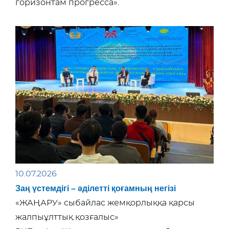
горизонтам прогресса».
10.07.2026
Заң үстемдігі – әділетті қоғамның негізі
«ЖАҢАРУ» сыбайлас жемқорлыққа қарсы
жалпыұлттық қозғалыс»