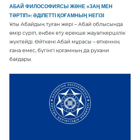
АБАЙ ФИЛОСОФИЯСЫ ЖӘНЕ «ЗАҢ МЕН
ТӘРТІП»: ӘДІЛЕТТІ ҚОҒАМНЫҢ НЕГІЗІ
Ұлы Абайдың туған жері – Абай облысында
өмір сүріп, еңбек ету ерекше жауапкершілік
жүктейді. Өйткені Абай мұрасы – өткеннің
ғана емес, бүгінгі қоғамның да рухани
бағдары.