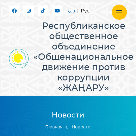
Қаз
|
Рус
Республиканское
общественное
объединение
«Общенациональное
движение против
коррупции
«ЖАҢАРУ»
Новости
Главная
Новости