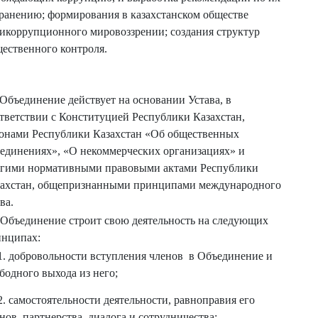
ранению; формирования в казахстанском обществе
икоррупционного мировоззрении; создания структур
ественного контроля.
 Объединение действует на основании Устава, в
тветствии с Конституцией Республики Казахстан,
онами Республики Казахстан «Об общественных
единениях», «О некоммерческих организациях» и
угими нормативными правовыми актами Республики
захстан, общепризнанными принципами международного
ва.
 Объединение строит свою деятельность на следующих
инципах:
1. добровольности вступления членов в Объединение и
бодного выхода из него;
2. самостоятельности деятельности, равноправия его
нов, партнерства, диалога и сотрудничества;