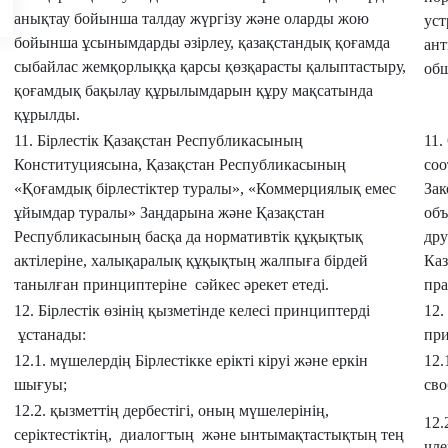
анықтау бойынша талдау жүргізу және оларды жою
уст
бойынша ұсынымдарды әзірлеу, қазақстандық қоғамда
ант
сыбайлас жемқорлыққа қарсы қөзқарасты қалыптастыру,
общ
қоғамдық бақылау құрылымдарын құру мақсатында
құрылды.
11. Бірлестік Қазақстан Республикасының
11.
Конституциясына, Қазақстан Республикасының
соо
«Қоғамдық бірлестіктер туралы», «Коммерциялық емес
Зак
ұйымдар туралы» Заңдарына және Қазақстан
объ
Республикасының басқа да нормативтік құқықтық
др
актілеріне, халықаралық құқықтың жалпыға бірдей
Ка
танылған принциптеріне сәйкес әрекет етеді.
пра
12. Бірлестік өзінің қызметінде келесі принциптерді
12.
ұстанады:
пр
12.1. мүшелердің Бірлестікке ерікті кіруі және еркін
12.
шығуы;
сво
12.2. қызметтің дербестігі, оның мүшелерінің,
12.
серіктестіктің, диалогтың және ынтымақтастықтың тең
чле