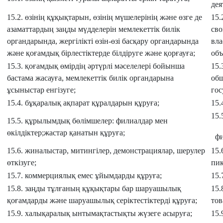
дея
15.2. өзінің құқықтарын, өзінің мүшелерінің және өзге де
15.
азаматтардың заңды мүдделерін мемлекеттік билік
сво
органдарында, жергілікті өзін-өзі басқару органдарында
вла
және қоғамдық бірлестіктерде білдіруге және қорғауға;
объ
15.3. қоғамдық өмірдің әртүрлі мәселелері бойынша
15.
бастама жасауға, мемлекеттік билік органдарына
общ
ұсыныстар енгізуге;
гос
15.4. бұқаралық ақпарат құралдарын құруға;
15.
15.
15.5. құрылымдық бөлімшелер: филиалдар мен
өкілдіктер;жастар қанатын құруға;
фил
15.6. жиналыстар, митингілер, демонстрациялар, шерулер
15.
өткізуге;
пик
15.7. коммерциялық емес ұйымдарды құруға;
15.
15.8. заңды тұлғаның құқықтары бар шаруашылық
15.
қоғамдарды және шаруашылық серіктестіктерді құруға;
тов
15.9. халықаралық ынтымақтастықты жүзеге асыруға;
15.