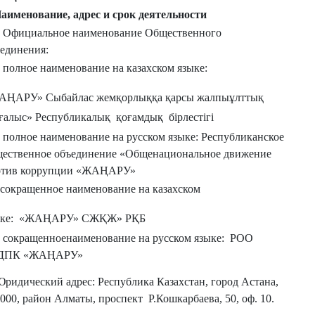
Наименование, адрес и срок деятельности
 Официальное наименование Общественного
единения:
. полное наименование на казахском языке:
АҢАРУ» Сыбайлас жемқорлыққа қарсы жалпыұлттық
ғалыс» Республикалық қоғамдық бiрлестiгi
. полное наименование на русском языке: Республиканское
щественное объединение «Общенациональное движение
отив коррупции «ЖАҢАРУ»
.сокращенное наименование на казахском
ыке: «ЖАҢАРУ» СЖҚЖ» РҚБ
. сокращенноенаименование на русском языке: РОО
ДПК «ЖАҢАРУ»
Юридический адрес: Республика Казахстан, город Астана,
000, район Алматы, проспект Р.Кошкарбаева, 50, оф. 10.