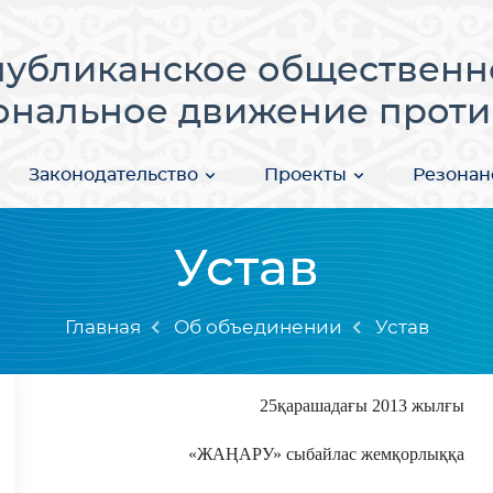
публиканское общественн
нальное движение проти
Законодательство
Проекты
Резонан
Устав
Главная
Об объединении
Устав
25қарашадағы 2013 жылғы
«ЖАҢАРУ» сыбайлас жемқорлыққа