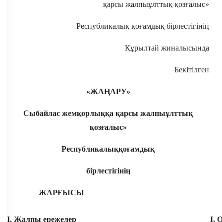
қарсы жалпыұлттық қозғалыс»
Республикалық қоғамдық бірлестігінің
Құрылтай жиналысында
Бекітілген
о
«ЖАҢАРУ»
Сыбайлас жемқорлыққа қарсы жалпыұлттық
қозғалыс»
Республикалыққо
ғамдық
бiрлестiгiнің
ЖАРҒЫСЫ
І. Жалпы ережелер
І.