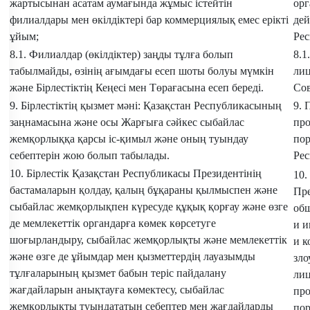
жартысынан асатам аумағында жұмыс істейтін
орг
филиалдары мен өкілдіктері бар коммерциялық емес ерікті
дей
ұйым;
Рес
8.1. Филиалдар (өкілдіктер) заңды тұлға болып
8.1
табылмайды, өзінің ағымдағы есеп шоты болуы мүмкін
лиц
және Бірлестіктің Кеңесі мен Төрағасына есеп береді.
Сов
9. Бірлестіктің қызмет мәні: Қазақстан Республикасының
9. 
заңнамасына және осы Жарғыға сәйкес сыбайлас
про
жемқорлыққа қарсы іс-қимыл және оның туындау
пор
себептерін жою болып табылады.
Рес
10. Бірлестік Қазақстан Республикасы Президентінің
10.
бастамаларын қолдау, қалың бұқараны қылмыспен және
Пре
сыбайлас жемқорлықпен күресуде құқық қорғау және өзге
общ
де мемлекеттік органдарға көмек көрсетуге
и и
шоғырландыру, сыбайлас жемқорлықты және мемлекеттік
и к
және өзге де ұйымдар мен қызметтердің лауазымды
зл
тұлғаларының қызмет бабын теріс пайдалану
лиц
жағдайларын анықтауға көмектесу, сыбайлас
про
жемқорлықты туындататын себептер мен жағдайларды
по