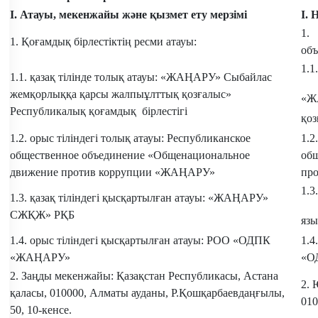
I.
Атауы, мекенжайы және қызмет ету мерзімі
I. 
1.
1. Қоғамдық бірлестіктің ресми атауы:
объ
1.1
1.1. қазақ тілінде толық атауы: «ЖАҢАРУ» Сыбайлас
жемқорлыққа қарсы жалпыұлттық қозғалыс»
«Ж
Республикалық қоғамдық бiрлестiгi
қоз
1.2. орыс тіліндегі толық атауы: Республиканское
1.2
общественное объединение «Общенациональное
об
движение против коррупции «ЖАҢАРУ»
пр
1.3
1.3. қазақ тіліндегі қысқартылған атауы: «ЖАҢАРУ»
СЖҚЖ» РҚБ
яз
1.4. орыс тіліндегі қысқартылған атауы: РОО «ОДПК
1.4
«ЖАҢАРУ»
«О
2. Заңды мекенжайы: Қазақстан Республикасы, Астана
2. 
қаласы, 010000, Алматы ауданы, Р.Қошқарбаевдаңғылы,
010
50, 10-кенсе.