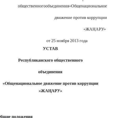
общественногообъединения«Общенациональное
движение против коррупции
«ЖАҢАРУ»
т 25 ноября 2013 года
УСТАВ
Республиканского общественного
объединения
«Общена
циональное движение против коррупции
«
ЖАҢАРУ»
 Общие положения