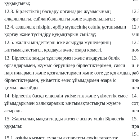
құқықтығы;
12.3. Бірлестіктің басқару органдары жұмысының
12.
алқалылығы, сайланбалылығы және жариялылығы;
орг
12.4. азшылық пікірін, әрбір мүшесінің өзінің ұстанымын
12.
қорғау және түсіндіру құқықтарын сыйлау;
защ
12.5. жалпы міндеттерді іске асыруда мүшелерінің
12
ынтымақтастығы, қолдауы және өзара көмегі.
пом
13. Бірлестік заңды тұлғалармен және атқарушы билік
13.
органдарымен, жұмыс берушілер бірлестіктерімен, саяси
и 
партиялармен және қозғалыстармен және өзге де қоғамдық
раб
бірлестіктермен, үкіметтік емес ұйымдармен өзара іс-
ин
қимыл жасайды.
неп
14. Бірлестік басқа елдердің үкіметтік және үкіметтік емес
14.
ұйымдарымен халықаралық ынтымақтастықты жүзеге
сот
асырады.
неп
15. Жарғылық мақсаттарды жүзеге асыру үшін Бірлестік
15.
құқылы:
пра
15.
15.1. өзінің қызметі туралы ақпаратты еркін таратуға;