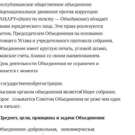
Республиканское общественное объединение
бщенациональное движение против коррупции
АҢАРУ»(
далее по тексту — Объединение
) обладает
вами юридического лица. Эти права реализуются
етом, Председателем Объединения на основании
тоящего Устава и учредительного протокола собрания.
Объединение имеет круглую печать, угловой штамп,
ковские счета, бланки со своим наименованием.
Срок деятельности Объединения не ограничен и
инается с момента
 государственнойрегистрации.
Высшим органом объединения являетсяОбщее собрание,
орое созывается Советом Объединения не реже чем один
 в пятьлет.
 Предмет, цели, принципы и задачи Объединения
Объединение–добровольная, некоммерческая