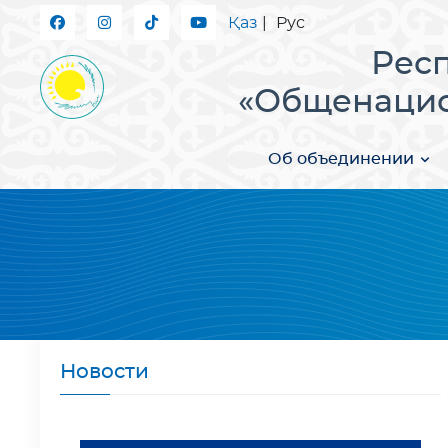
Қаз
|
Рус
Рес
«Общенацио
Об объединении
Новости