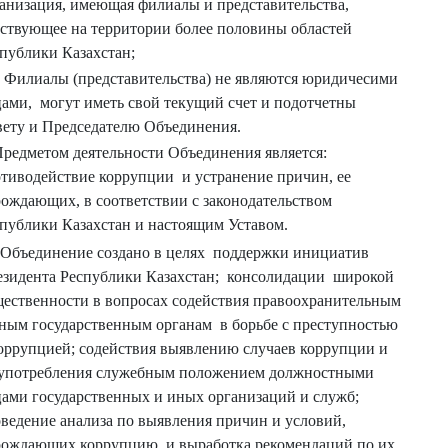
анизация, имеющая филиалы и представительства,
ствующее на территории более половины областей
публики Казахстан;
. Филиалы (представительства) не являются юридичесими
ами, могут иметь свой текущий счет и подотчетны
ету и Председателю Объединения.
Предметом деятельности Объединения является:
тиводействие коррупции и устранение причин, ее
ождающих, в соответствии с законодательством
публики Казахстан и настоящим Уставом.
 Объединение создано в целях поддержки инициатив
зидента Республики Казахстан; консолидации широкой
ественности в вопросах содействия правоохранительным
ным государственным органам в борьбе с преступностью
оррупцией; содействия выявлению случаев коррупции и
оупотребления служебным положением должностными
ами государственных и иных организаций и служб;
ведение анализа по выявления причин и условий,
рождающих коррупцию, и выработка рекомендаций по их