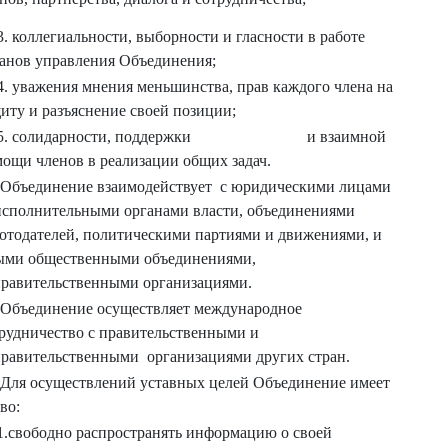
3. коллегиальности, выборности и гласности в работе
анов управления Объединения;
4. уважения мнения меньшинства, прав каждого члена на
иту и разъяснение своей позиции;
.5. солидарности, поддержки и взаимной
ощи членов в реализации общих задач.
 Объединение взаимодействует с юридическими лицами
исполнительными органами власти, объединениями
отодателей, политическими партиями и движениями, и
ыми общественными объединениями,
равительственными организациями.
 Объединение осуществляет международное
рудничество с правительственными и
равительственными организациями других стран.
 Для осуществлений уставных целей Объединение имеет
во:
1.свободно распространять информацию о своей