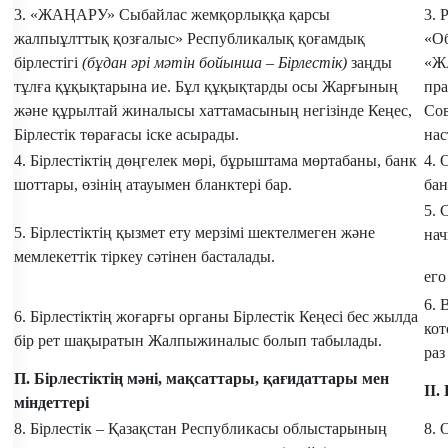
3. «ЖАҢАРУ» Сыбайлас жемқорлыққа қарсы
3. 
жалпыұлттық қозғалыс» Республикалық қоғамдық
«О
бірлестігі
(бұдан әрі мәтін бойынша – Бірлестік)
заңды
«Ж
тұлға құқықтарына ие. Бұл құқықтарды осы Жарғының
пра
және құрылтай жиналысы хаттамасының негізінде Кеңес,
Сов
Бірлестік төрағасы іске асырады.
нас
4. Бірлестіктің дөңгелек мөрі, бұрыштама мөртабаны, банк
4. 
шоттары, өзінің атауымен бланктері бар.
бан
5. 
5. Бірлестіктің қызмет ету мерзімі шектелмеген және
нач
мемлекеттік тіркеу сәтінен басталады.
его
6. 
6. Бірлестіктің жоғарғы органы Бірлестік Кеңесі бес жылда
кот
бір рет шақыратын Жалпыжиналыс болып табылады.
раз
П. Бірлестіктің мәні, мақсаттары, қағидаттары мен
II.
міндеттері
8. Бірлестік – Қазақстан Республикасы облыстарының
8. 