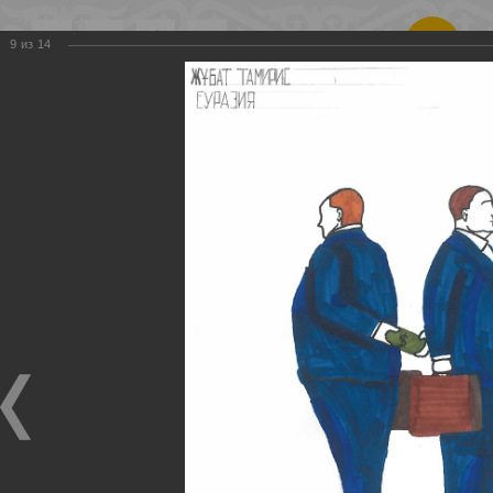
Қаз
|
Рус
9
из
14
Республиканское
общественное
объединение
«Общенациональное
движение против
коррупции
«ЖАҢАРУ»
Карикатуры
Главная
Фотографии
Карикатуры
2023