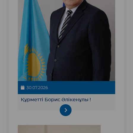
30.07.2026
Құрметті Борис Әлікенұлы !