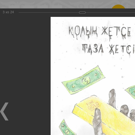
Қаз
|
Рус
3
из
24
Республиканское
общественное
объединение
«Общенациональное
движение против
коррупции
«ЖАҢАРУ»
Карикатуры
Главная
Фотографии
Карикатуры
2017-2022