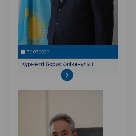
30.07.2026
Құрметті Борис Әлікенұлы !