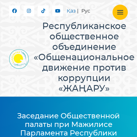
Қаз
|
Рус
Республиканское
общественное
объединение
«Общенациональное
движение против
коррупции
«ЖАҢАРУ»
Заседание Общественной
палаты при Мажилисе
Парламента Республики