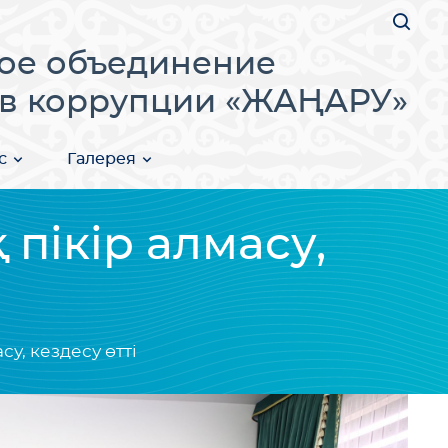
ое объединение
в коррупции «ЖАҢАРУ»
с
Галерея
пікір алмасу,
у, кездесу өтті