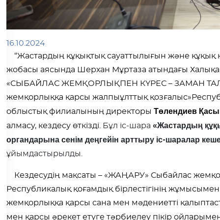
16.10.2024
“Жастардың құқықтық сауаттылығын және құқық қо
жобасы аясында Шерхан Мұртаза атындағы Халықа
«СЫБАЙЛАС ЖЕМҚОРЛЫҚПЕН КҮРЕС – ЗАМАН ТАЛ
жемқорлыққа қарсы жалпыұлттық қозғалыс»Респуб
Төлендиев Қас
облыстық филиалының директоры
«Жастардың құқы
алмасу,
кездесу өт
кізді
.
Бұл іс-шара
органдарына сенім деңгейін арттыру іс-шаралар кеше
ұйымдастырылды.
Кездесудің мақсаты – «ЖАҢАРУ» Сыбайлас жемқо
Республикалық қоғамдық бірлестігінің жұмысыме
жемқорлыққа қарсы сана мен мәдениетті қалыптас
мен қарсы әрекет етуге тәрбиелеу пікір ойларымен