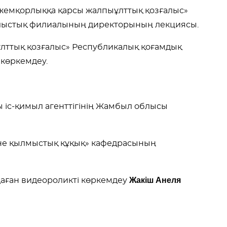
жемқорлыққа қарсы жалпыұлттық қозғалыс»
блыстық филиалының директорының лекциясы.
ттық қозғалыс» Республикалық қоғамдық
 көркемдеу.
 іс-қимыл агенттігінің Жамбыл облысы
не қылмыстық құқық» кафедрасының
Жакіш Анеля
аған видеороликті көркемдеу