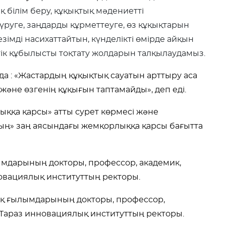
 білім беру, құқықтық мәдениетті
сүруге, заңдарды құрметтеуге, өз құқықтарын
зімді насихаттайтын, күнделікті өмірде айқын
тік құбылысты тоқтату жолдарын талқылаудамыз.
да : «Жастардың құқықтық сауатын арттыру аса
 және өзгенің құқығын таптамайды», деп еді.
ққа қарсы» атты сурет көрмесі және
ың» заң аясындағы жемқорлыққа қарсы бағытта
ымдарының докторы, профессор, академик,
овациялық институттың ректоры.
лық ғылымдарының докторы, профессор,
Тараз инновациялық институттың ректоры.