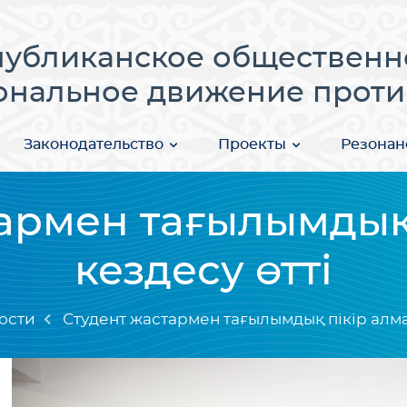
публиканское общественн
нальное движение проти
Законодательство
Проекты
Резонан
армен тағылымдық 
кездесу өтті
ости
Студент жастармен тағылымдық пікір алмас