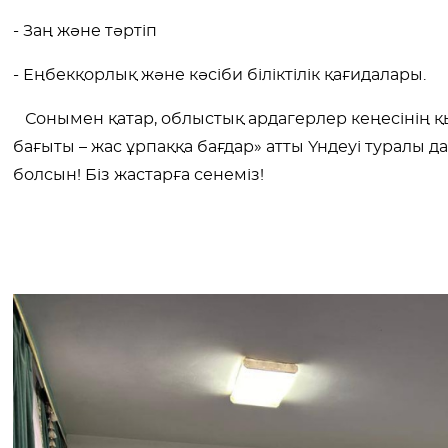
- Заң және тәртіп
- Еңбекқорлық және кәсіби біліктілік қағидалары.
Сонымен қатар, облыстық ардагерлер кеңесінің қ
бағыты – жас ұрпаққа бағдар» атты Үндеуі туралы д
болсын! Біз жастарға сенеміз!