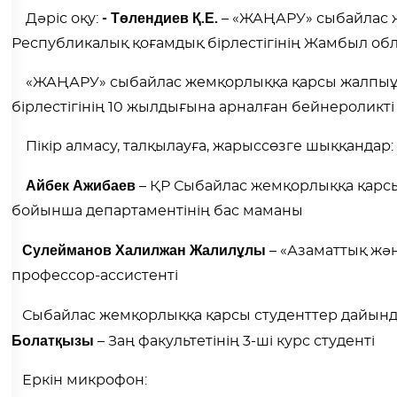
- Төлендиев Қ.Е.
Дәріс оқу:
– «ЖАҢАРУ» сыбайлас 
Республикалық қоғамдық бірлестігінің Жамбыл о
«ЖАҢАРУ» сыбайлас жемқорлыққа қарсы жалпыұл
бірлестігінің 10 жылдығына арналған бейнероликті
Пікір алмасу, талқылауға, жарыссөзге шыққандар:
Айбек Ажибаев
– ҚР Сыбайлас жемқорлыққа қарсы
бойынша департаментінің бас маманы
Сулейманов Халилжан Жалилұлы
– «Азаматтық жә
профессор-ассистенті
Сыбайлас жемқорлыққа қарсы студенттер дайынд
Болатқызы
– Заң факультетінің 3-ші курс студенті
Еркін микрофон: