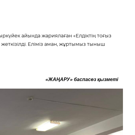
ыркүйек айында жариялаған «Елдіктің тоғыз
а жеткізілді. Еліміз аман, жұртымыз тыныш
«ЖАҢАРУ» баспасөз қызметі