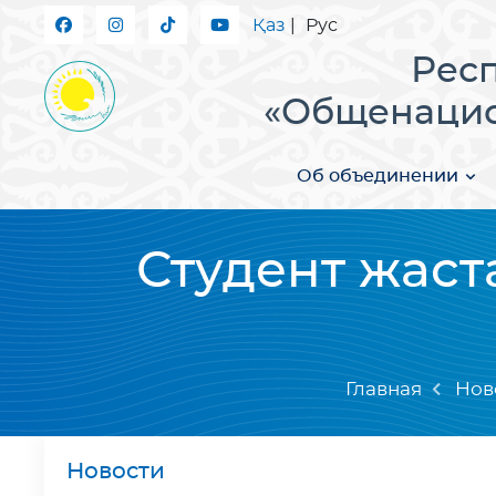
Қаз
|
Рус
Рес
«Общенацио
Об объединении
Студент жаст
Главная
Нов
Новости