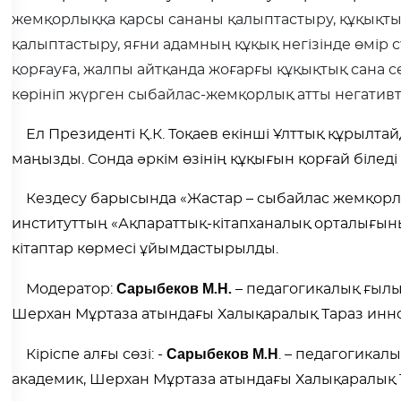
жемқорлыққа қарсы сананы қалыптастыру, құқықтық
қалыптастыру, яғни адамның құқық негізінде өмір 
қорғауға, жалпы айтқанда жоғарғы құқықтық сана се
көрініп жүрген сыбайлас-жемқорлық атты негатив
Ел Президенті Қ.К. Тоқаев екінші Ұлттық құрылтай
маңызды. Сонда әркім өзінің құқығын қорғай біледі
Кездесу барысында «Жастар – сыбайлас жемқорлы
институттың «Ақпараттық-кітапханалық орталығын
кітаптар көрмесі ұйымдастырылды.
Сарыбеков М.Н.
Модератор:
– педагогикалық ғыл
Шерхан Мұртаза атындағы Халықаралық Тараз инн
Сарыбеков М.Н
Кіріспе алғы сөзі: -
. – педагогика
академик, Шерхан Мұртаза атындағы Халықаралық 