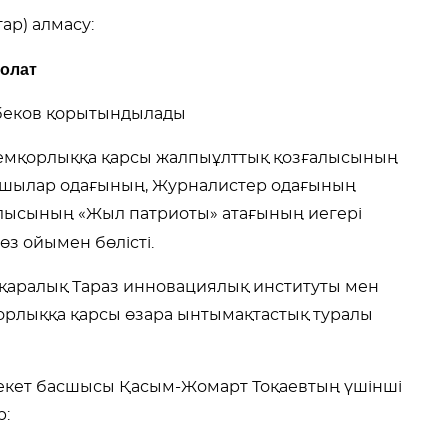
ар) алмасу:
олат
беков қорытындылады
емқорлыққа қарсы жалпыұлттық қозғалысының
азушылар одағының, Журналистер одағының
блысының «Жыл патриоты» атағының иегері
өз ойымен бөлісті
.
қаралық Тараз инновациялық институты мен
рлыққа қарсы өзара ынтымақтастық туралы
лекет басшысы Қасым-Жомарт Тоқаевтың үшінші
р: