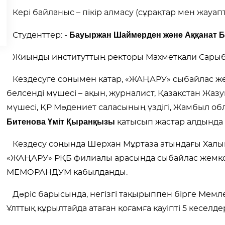
Кері байланыс – пікір алмасу (сұрақтар мен жауапт
Бауыржан Шаймерден және Аққанат Б
Студенттер: -
Жиынды институттың ректоры Махметқали Сары
Кездесуге сонымен қатар, «ЖАҢАРУ» сыбайлас ж
белсенді мүшесі – ақын, журналист, Қазақстан Ж
мүшесі, ҚР Мәдениет саласының үздігі, Жамбыл о
Битенова Үміт Қыранқызы
қатыс
ып жастар алдында 
Кездесу соңында Шерхан Мұртаза атындағы Халы
«ЖАҢАРУ» РҚБ филиалы арасында сыбайлас жемқо
МЕМОРАНДУМ қабылданды.
Дәріс барысында, негізгі тақырыппен бірге Мем
Ұлттық құрылтайда атаған қоғамға қауіпті 5 кеселде