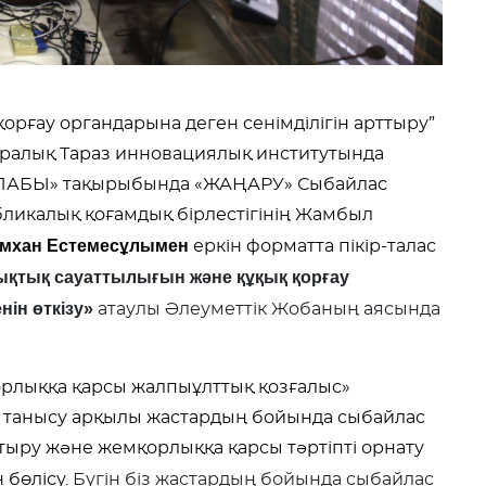
рғау органдарына деген сенімділігін арттыру”
ралық Тараз инновациялық институтында
АБЫ» тақырыбында «ЖАҢАРУ» Сыбайлас
ликалық қоғамдық бірлестігінің Жамбыл
ымхан Естемесұлымен
еркін форматта
пікір-талас
қтық сауаттылығын және құқық қорғау
нін өткізу»
атаулы Әлеуметтік Жобаның аясында
рлыққа қарсы жалпыұлттық қозғалыс»
н танысу арқылы жастардың бойында сыбайлас
тыру және жемқорлыққа қарсы тәртіпті орнату
 бөлісу.
Бүгін біз жастардың бойында
сыбайлас