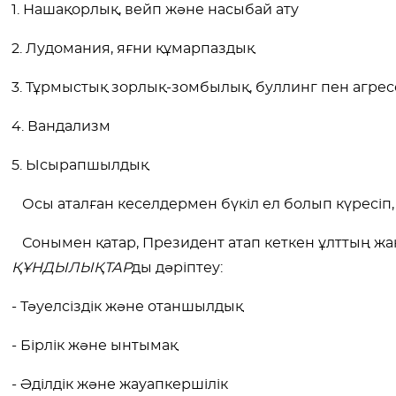
1. Нашақорлық, вейп және насыбай ату
2. Лудомания, яғни құмарпаздық
3. Тұрмыстық зорлық-зомбылық, буллинг пен агре
4. Вандализм
5. Ысырапшылдық
Осы аталған кеселдермен
бүкіл ел болып күресіп,
Сонымен қатар, Президент атап кеткен ұлттың жаң
ҚҰНДЫЛЫҚТАР
ды
дәріптеу
:
- Тәуелсіздік және отаншылдық
- Бірлік және ынтымақ
- Әділдік және жауапкершілік