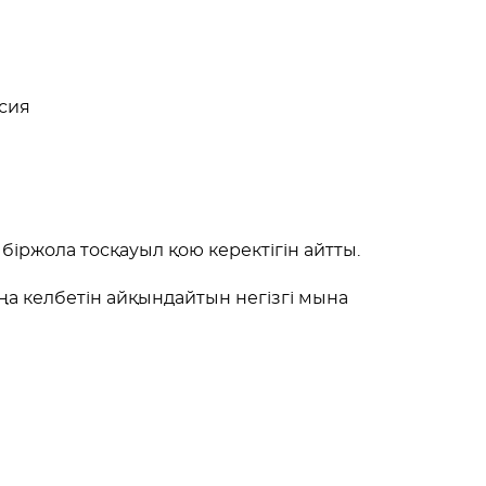
ссия
 біржола тосқауыл қою керектігін айтты.
а келбетін айқындайтын негізгі мына