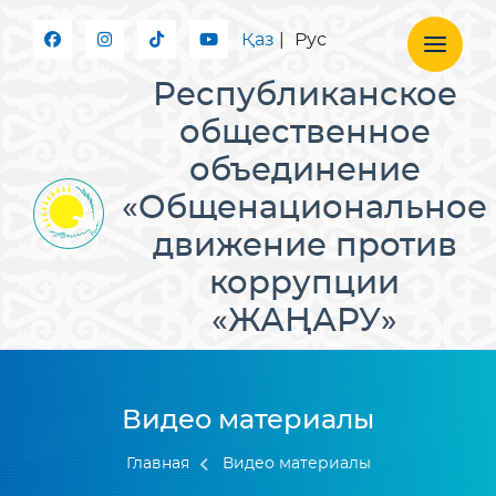
Қаз
|
Рус
Республиканское
общественное
объединение
«Общенациональное
движение против
коррупции
«ЖАҢАРУ»
Видео материалы
Главная
Видео материалы