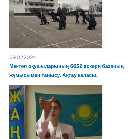
09.02.2024
Мектеп оқушыларының 6656 әскери базаның
жұмысымен танысу. Ақтау қаласы.