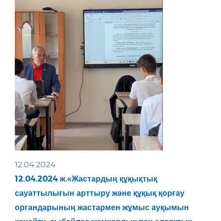
12.04.2024
12.04.2024 ж.«Жастардың құқықтық
сауаттылығын арттыру және құқық қорғау
органдарының жастармен жұмыс ауқымын