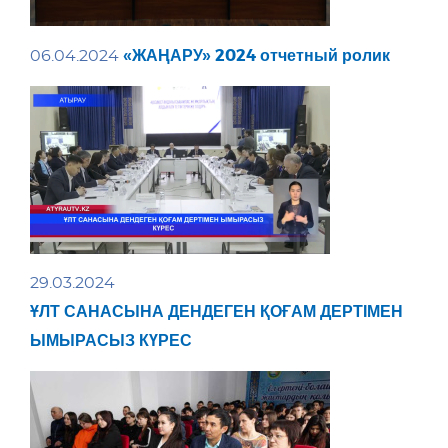
«ЖАҢАРУ» 2024 отчетный ролик
06.04.2024
29.03.2024
ҰЛТ САНАСЫНА ДЕНДЕГЕН ҚОҒАМ ДЕРТІМЕН
ЫМЫРАСЫЗ КҮРЕС