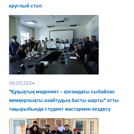
круглый стол.
06.05.2024
"Құқықтық мәдениет – қоғамдағы сыбайлас
жемқорлықты азайтудың басты шарты" атты
тақырыбында студент жастармен кездесу