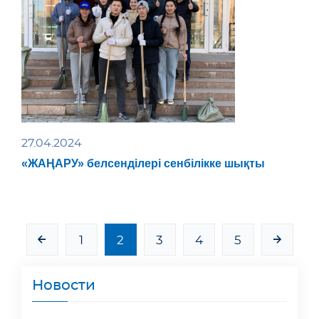
27.04.2024
«ЖАҢАРУ» белсенділері сенбілікке шықты
1
2
3
4
5
Новости