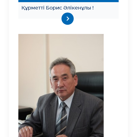
Құрметті Борис Әлікенұлы !