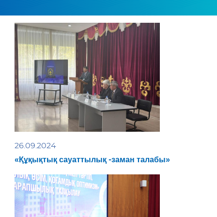
26.09.2024
«Құқықтық сауаттылық -заман талабы»