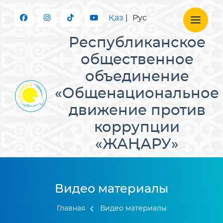
Қаз
|
Рус
Республиканское
общественное
объединение
«Общенациональное
движение против
коррупции
«ЖАҢАРУ»
Видео материалы
Главная
Видео материалы