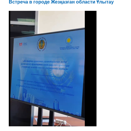
Встреча в городе Жезқазған области Ұлытау