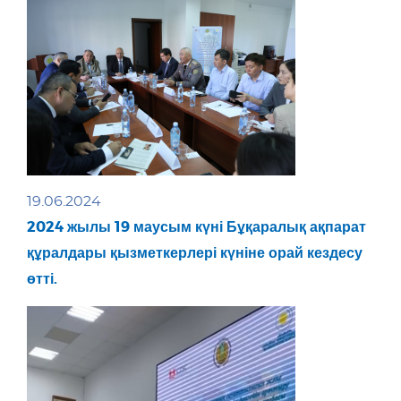
19.06.2024
2024 жылы 19 маусым күні Бұқаралық ақпарат
құралдары қызметкерлері күніне орай кездесу
өтті.