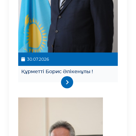
30.07.2026
Құрметті Борис Әлікенұлы !