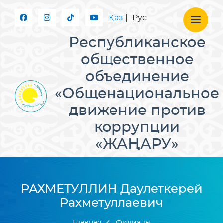
Қаз
|
Рус
Республиканское
общественное
объединение
«Общенациональное
движение против
коррупции
«ЖАҢАРУ»
РАХМЕТУЛЛИН Даулеткерей
Рахметуллаевич
Главная
Филиалы