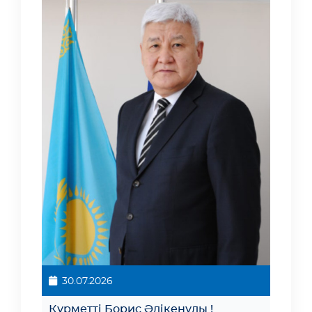
30.07.2026
Құрметті Борис Әлікенұлы !