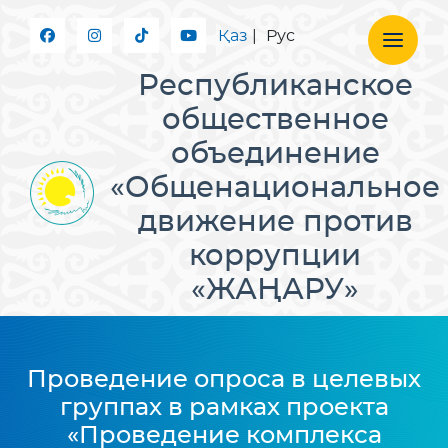
Қаз
|
Рус
Республиканское
общественное
объединение
«Общенациональное
движение против
коррупции
«ЖАҢАРУ»
Проведение опроса в целевых
группах в рамках проекта
«Проведение комплекса