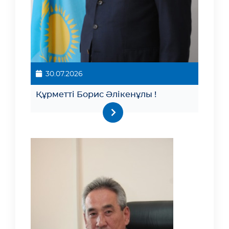
30.07.2026
Құрметті Борис Әлікенұлы !