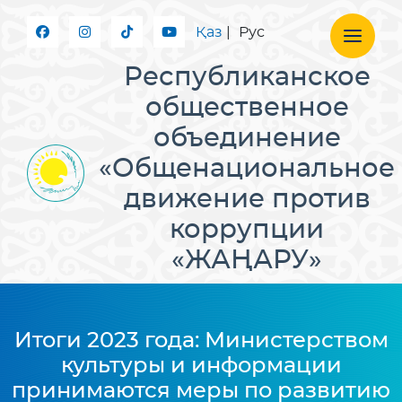
Қаз
|
Рус
Республиканское
общественное
объединение
«Общенациональное
движение против
коррупции
«ЖАҢАРУ»
Итоги 2023 года: Министерством
культуры и информации
принимаются меры по развитию