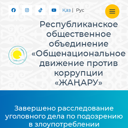
Қаз
|
Рус
Республиканское
общественное
объединение
«Общенациональное
движение против
коррупции
«ЖАҢАРУ»
Завершено расследование
уголовного дела по подозрению
в злоупотреблении