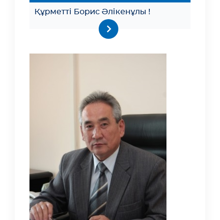
Құрметті Борис Әлікенұлы !