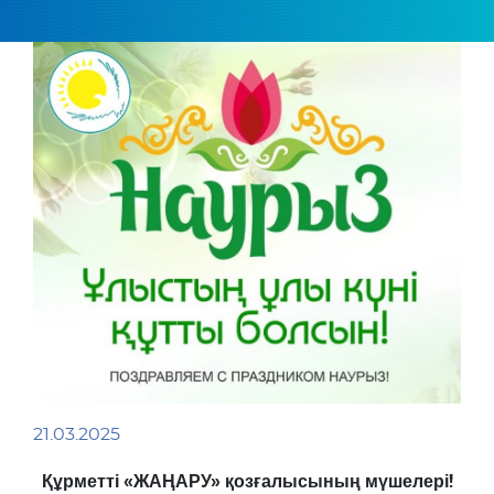
21.03.2025
Құрметті «ЖАҢАРУ» қозғалысының мүшелері!