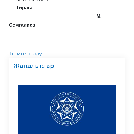
Төраға
М.
Семғалиев
Тізімге оралу
Жаңалықтар