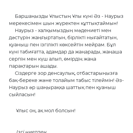
Баршаңызды Ұлыстың Ұлы күні Әз - Наурыз
мерекесімен шын жүректен құттықтаймын!
Наурыз - халқымыздың мәдениеті мен
дәстүрін жаңғыртатын, бірлікті нығайтатын,
қуаныш пен ізгілікті көксейтін мейрам. Бұл
күні табиғатта, адамдар да жаңарады, жаңаша
серпін мен күш алып, өмірдің жаңа
парақтарын ашады.
Сіздерге зор денсаулық, отбастарыңызға
бақ-береке және толайым табыс тілеймін! Әз-
Наурыз әр шаңыраққа шаттық пен қуаныш
сыйласын!
Ұлыс оң, ақ мол болсын!
Ізгі ниетпен,