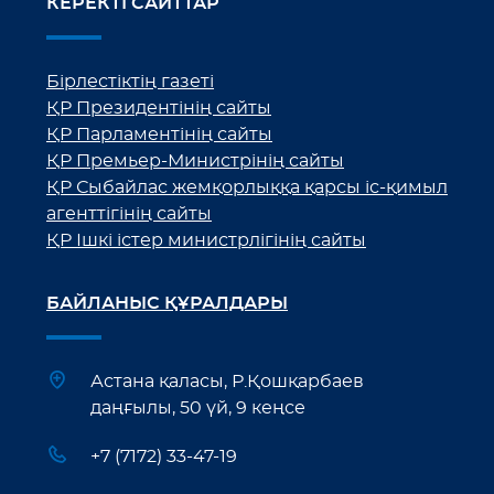
КЕРЕКТІ САЙТТАР
Бірлестіктің газеті
ҚР Президентінің сайты
ҚР Парламентінің сайты
ҚР Премьер-Министрінің сайты
ҚР Сыбайлас жемқорлыққа қарсы іс-қимыл
агенттігінің сайты
ҚР Ішкі істер министрлігінің сайты
БАЙЛАНЫС ҚҰРАЛДАРЫ
Астана қаласы, Р.Қошқарбаев
даңғылы, 50 үй, 9 кеңсе
+7 (7172) 33-47-19