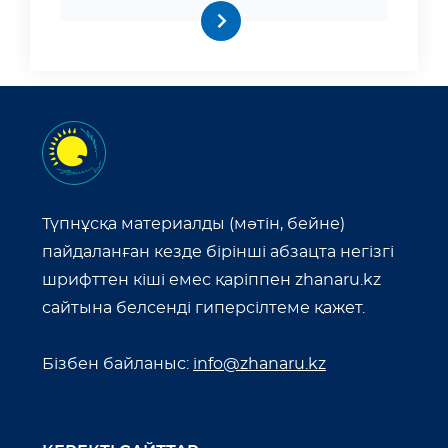
Түпнұсқа материалды (мәтін, бейне)
пайдаланған кезде бірінші абзацта негізгі
шрифттен кіші емес қаріппен zhanaru.kz
сайтына белсенді гиперсілтеме қажет.
Бізбен байланыс:
info@zhanaru.kz