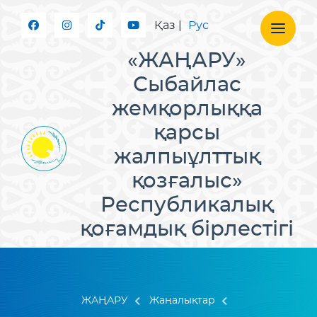
Қаз
|
Рус
«ЖАҢАРУ»
Сыбайлас
жемқорлыққа
қарсы
жалпыұлттық
қозғалыс»
Республикалық
қоғамдық бірлестігі
ЖАҢАРУ
Жаңалықтар