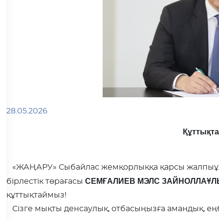
28.05.2026
Құттықт
«ЖАҢАРУ» Сыбайлас жемқорлыққа қарсы жалпыұлтт
СЕМҒАЛИЕВ МЭЛС ЗАЙНОЛЛАҰЛЫ
бірлестік төрағасы
құттықтаймыз!
Сізге мықты денсаулық, отбасыңызға амандық, еңб