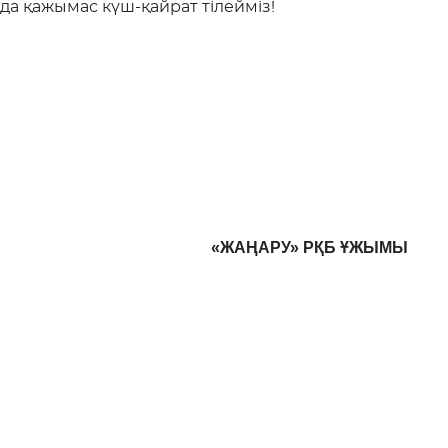
нда қажымас күш-қайрат тілейміз!
«ЖАҢАРУ» РҚБ ҰЖЫМЫ