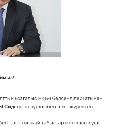
аймыз!
ық қозғалыс РҚБ-і белсенділері атынан
 Сізді
туған күніңізбен шын жүректен
егіңізге толағай табыстар мен халық үшін