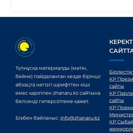
КЕРЕКТ
САЙТТ
Түпнұсқа материалды (мәтін,
Бірлестікт
бейне) пайдаланған кезде бірінші
ҚР Прези
абзацта негізгі шрифттен кіші
сайты
емес қаріппен zhanaru.kz сайтына
ҚР Парла
сайты
белсенді гиперсілтеме қажет.
ҚР Премь
Министрі
Бізбен байланыс:
info@zhanaru.kz
ҚР Сыбай
жемқорл