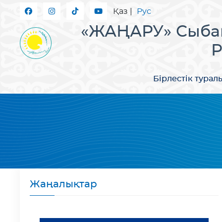
Қаз
|
Рус
«ЖАҢАРУ» Сыбай
Р
Бірлестік турал
Жаңалықтар