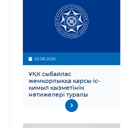
03.08.2026
ҰҚК сыбайлас
жемқорлыққа қарсы іс-
қимыл қызметінің
нәтижелері туралы