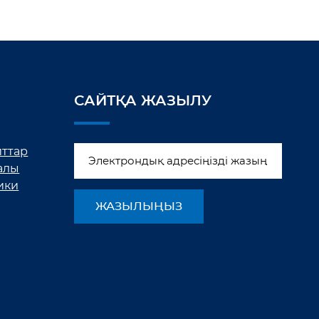
САЙТҚА ЖАЗЫЛУ
йттар
алы
ики