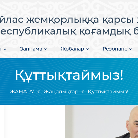
лас жемқорлыққа қарсы 
еспубликалық қоғамдық бі
ы
Заңнама
Жобалар
Резонанс
Құттықтаймыз!
ЖАҢАРУ
Жаңалықтар
Құттықтаймыз!