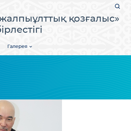
жалпыұлттық қозғалыс»
рлестігі
Галерея