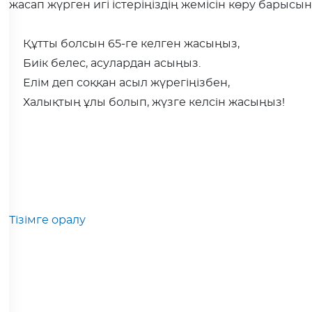
жасап жүрген игі істеріңіздің жемісін көру барысы
Құтты болсын 65-ге келген жасыңыз,
Биік белес, асулардан асыңыз.
Елім деп соққан асыл жүрегіңізбен,
Халықтың ұлы болып, жүзге келсін жасыңыз!
Тізімге оралу