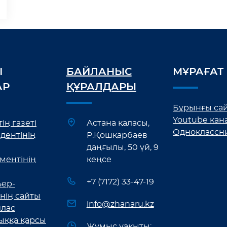
І
БАЙЛАНЫС
МҰРАҒАТ
АР
ҚҰРАЛДАРЫ
Бұрынғы са
Youtube кан
ің газеті
Астана қаласы,
Одноклассн
дентінің
Р.Қошқарбаев
даңғылы, 50 үй, 9
ментінің
кеңсе
+7 (7172) 33-47-19
ер-
нің сайты
info@zhanaru.kz
лас
ыққа қарсы
Жұмыс уақыты: