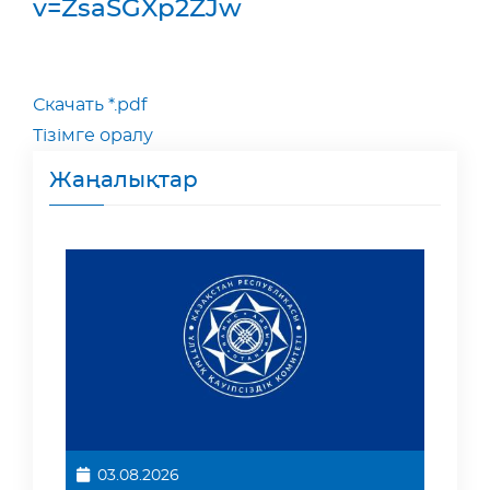
v=ZsaSGXp2ZJw
Скачать *.pdf
Тізімге оралу
Жаңалықтар
03.08.2026