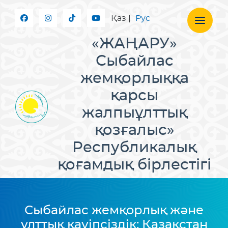
Қаз
|
Рус
«ЖАҢАРУ»
Сыбайлас
жемқорлыққа
қарсы
жалпыұлттық
қозғалыс»
Республикалық
қоғамдық бірлестігі
Сыбайлас жемқорлық және
ұлттық қауіпсіздік: Қазақстан