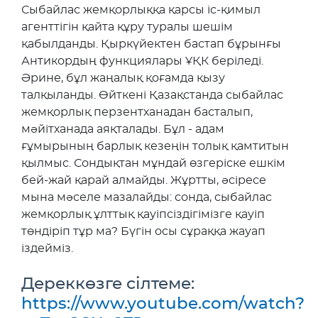
Сыбайлас жемқорлыққа қарсы іс-қимыл
агенттігін қайта құру туралы шешім
қабылданды. Қыркүйектен бастап бұрынғы
Антикордың функциялары ҰҚК беріледі.
Әрине, бұл жаңалық қоғамда қызу
талқыланды. Өйткені Қазақстанда сыбайлас
жемқорлық перзентханадан басталып,
мәйітханада аяқталады. Бұл - адам
ғұмырының барлық кезеңін толық қамтитын
қылмыс. Сондықтан мұндай өзгеріске ешкім
бей-жай қарай алмайды. Жұртты, әсіресе
мына мәселе мазалайды: сонда, сыбайлас
жемқорлық ұлттық қауіпсіздігімізге қауіп
төндіріп тұр ма? Бүгін осы сұраққа жауап
іздейміз.
Дереккөзге сілтеме:
https://www.youtube.com/watch?