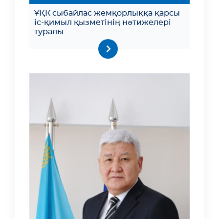
ҰҚК сыбайлас жемқорлыққа қарсы
іс-қимыл қызметінің нәтижелері
туралы