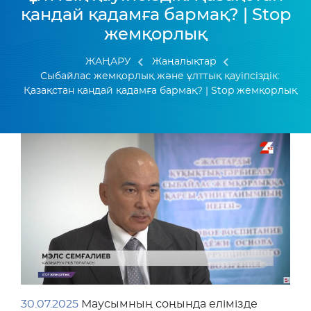
қандай қадамға бармақ? | Stop
жемқорлық
ЖАҢАРУ
Жаңалықтар
Сыбайлас жемқорлық және ұлттық қауіпсіздік:
Қазақстан қандай қадамға бармақ? | Stop жемқорлық
30.07.2025
Маусымның соңында елімізде