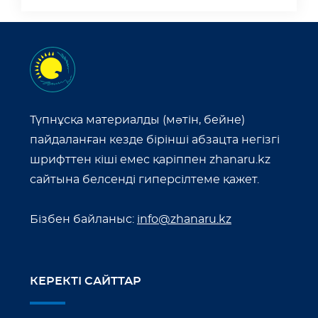
Түпнұсқа материалды (мәтін, бейне)
пайдаланған кезде бірінші абзацта негізгі
шрифттен кіші емес қаріппен zhanaru.kz
сайтына белсенді гиперсілтеме қажет.
Бізбен байланыс:
info@zhanaru.kz
КЕРЕКТІ САЙТТАР