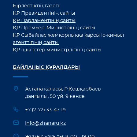
Бірлестіктің газеті
ҚР Президентінің сайты
ҚР Парламентінің сайты
ҚР Премьер-Министрінің сайты
ҚР Сыбайлас жемқорлыққа қарсы іс-қимыл
агенттігінің сайты
ҚР Ішкі істер министрлігінің сайты
БАЙЛАНЫС ҚҰРАЛДАРЫ
Астана қаласы, Р.Қошқарбаев
даңғылы, 50 үй, 9 кеңсе
+7 (7172) 33-47-19
info@zhanaru.kz
Жұмыс уақыты: 9-00 - 18-00