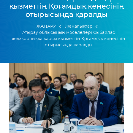
қызметтің Қоғамдық кеңесінің
отырысында қаралды
ЖАҢАРУ
Жаңалықтар
Атырау облысының мәселелері Сыбайлас
жемқорлыққа қарсы қызметтің Қоғамдық кеңесінің
отырысында қаралды