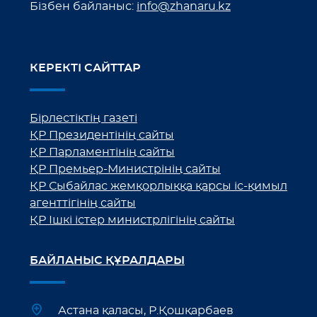
Бізбен байланыс:
info@zhanaru.kz
КЕРЕКТІ САЙТТАР
Бірлестіктің газеті
ҚР Президентінің сайты
ҚР Парламентінің сайты
ҚР Премьер-Министрінің сайты
ҚР Сыбайлас жемқорлыққа қарсы іс-қимыл
агенттігінің сайты
ҚР Ішкі істер министрлігінің сайты
БАЙЛАНЫС ҚҰРАЛДАРЫ
Астана қаласы, Р.Қошқарбаев