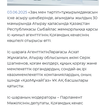
03.06.2025
«Заң мен тәртіп»тұжырымдамасын
іске асыру шеңберінде, ағымдағы жылдың 30
мамырында Атырау қаласында Қазақстан
Республикасы Сыбайлас жемқорлыққа қарсы
іс-қимыл агенттігінің Қоғамдық кеңесінің
көшпелі отырысы өтті.
Іс-шараға АгенттіктіңТөрағасы Асхат
Жұмағали, Атырау облысының әкімі Серік
Шапкенов, қоғам өкілдері, құқық қорғау және
мемлекеттік органдардың, сондай-ақ ірі
квазимемлекеттік компаниялардың, оның
ішінде «ҚазМұнайГаз» ҰК АҚ басшылары
қатысты.
Іс-шараның модераторы – Парламент
Мәжілісінің депутаты, Қоғамдық кеңес