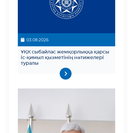
03.08.2026
ҰҚК сыбайлас жемқорлыққа қарсы
іс-қимыл қызметінің нәтижелері
туралы