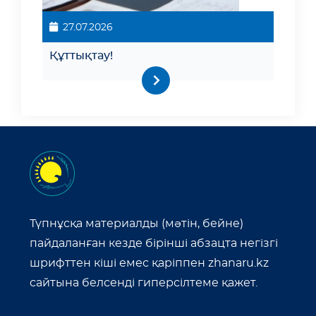
27.07.2026
Құттықтау!
Түпнұсқа материалды (мәтін, бейне)
пайдаланған кезде бірінші абзацта негізгі
шрифттен кіші емес қаріппен zhanaru.kz
сайтына белсенді гиперсілтеме қажет.