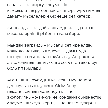
сапасын жақсарту, әлеуметтік
қамсыздандыру, сондай-ақ инфрақұрылымды
дамыту мәселелерін бірнеше рет көтерді.
Жолдардың жағдайы қоғамды алаңдататын
мәселелердің бірі болып қала береді.
Мұндай жағдайдың мысалы ретінде елдің
көлік-логистикалық әлеуетін дамытуда
шешуші рөл атқаратын«Атырау-Астрахань»
автожолының алты жылға созылған жөндеуі
болып табылады.
Агенттіктің қоғамдық кеңесінің мүшелері
денсаулық сақтау және білім беру
нысандарының жетіспеушілігіне,
экологияның жай-күйіне, сондай-ақ бизнестің
әлеуметтік жауапкершілігіне назар аударды.