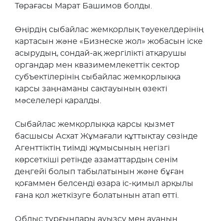
Төрағасы Марат Башимов болды.
Өңірдің сыбайлас жемқорлық тәуекелдерінің
картасын және «Бизнеске жол» жобасын іске
асырудың, сондай-ақ жергілікті атқарушы
органдар мен квазимемлекеттік сектор
субъектілерінің сыбайлас жемқорлыққа
қарсы заңнаманы сақтауының өзекті
мәселелері қаралды.
Сыбайлас жемқорлыққа қарсы қызмет
басшысы Асхат Жұмағали құттықтау сөзінде
Агенттіктің тиімді жұмысының негізгі
көрсеткіші ретінде азаматтардың сенім
деңгейі болып табылатынын және бұған
қоғаммен белсенді өзара іс-қимыл арқылы
ғана қол жеткізуге болатынын атап өтті.
Облыс тұрғындары ауызсу мен ауаның