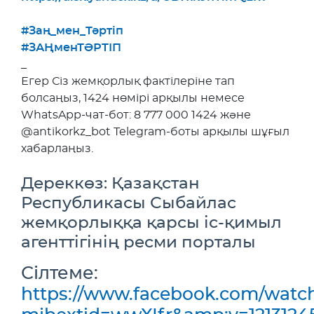
#Заң_мен_Тәртіп
#ЗАҢменТӘРТІП
_
Егер Сіз жемқорлық фактілеріне тап
болсаңыз, 1424 нөмірі арқылы немесе
WhatsApp-чат-бот: 8 777 000 1424 және
@antikorkz_bot Telegram-боты арқылы шұғыл
хабарлаңыз.
Дереккөз: Қазақстан
Республикасы Сыбайлас
жемқорлыққа қарсы іс-қимыл
агенттігінің ресми порталы
Сілтеме:
https://www.facebook.com/watc