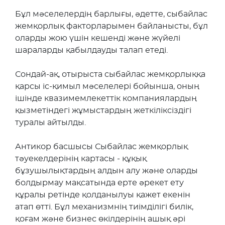
Бұл мәселелердің барлығы, әдетте, сыбайлас
жемқорлық факторларымен байланысты, бұл
оларды жою үшін кешенді және жүйелі
шараларды қабылдауды талап етеді.
Сондай-ақ, отырыста сыбайлас жемқорлыққа
қарсы іс-қимыл мәселелері бойынша, оның
ішінде квазимемлекеттік компаниялардың
қызметіндегі жұмыстардың жеткіліксіздігі
туралы айтылды.
Антикор басшысы Сыбайлас жемқорлық
тәуекелдерінің картасы - құқық
бұзушылықтардың алдын алу және оларды
болдырмау мақсатында ерте әрекет ету
құралы ретінде қолданылуы қажет екенін
атап өтті. Бұл механизмнің тиімділігі билік,
қоғам және бизнес өкілдерінің ашық әрі