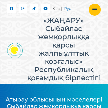
Қаз
|
Рус
«ЖАҢАРУ»
Сыбайлас
жемқорлыққа
қарсы
жалпыұлттық
қозғалыс»
Республикалық
қоғамдық бірлестігі
Атырау облысының мәселелері
Сыбайлас жемқорлыққа қарсы