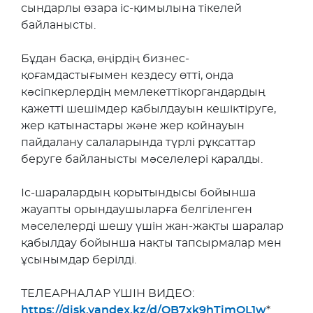
сындарлы өзара іс-қимылына тікелей
байланысты.
Бұдан басқа, өңірдің бизнес-
қоғамдастығымен кездесу өтті, онда
кәсіпкерлердің мемлекеттікоргандардың
қажетті шешімдер қабылдауын кешіктіруге,
жер қатынастары және жер қойнауын
пайдалану салаларында түрлі рұқсаттар
беруге байланысты мәселелері қаралды.
Іс-шаралардың қорытындысы бойынша
жауапты орындаушыларға белгіленген
мәселелерді шешу үшін жан-жақты шаралар
қабылдау бойынша нақты тапсырмалар мен
ұсынымдар берілді.
ТЕЛЕАРНАЛАР ҮШІН ВИДЕО:
https://disk.yandex.kz/d/OB7xk9hTimQL1w
*