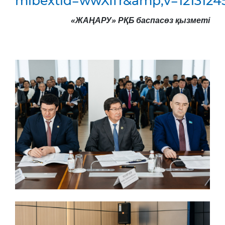
mibextid=wwXIfr&amp;v=1213124
«ЖАҢАРУ» РҚБ баспасөз қызметі