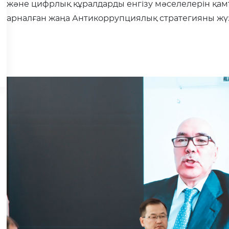
және цифрлық құралдарды енгізу мәселелерін қам
арналған жаңа Антикоррупциялық стратегияны жүз