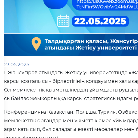
23.05.2025
І. Жансүгіров атындағы Жетісу университетінде 
қарсы қозғалысы» бірлестігінің қолдауымен халық
Ол мемлекеттік қызметшілердің ұйымдастырушыл
сыбайлас жемқорлыққа қарсы стратегиясындағы р
Конференцияға Қазақстан, Польша, Түркия, Өзбекс
мемлекеттік органдар мен үкіметтік емес ұйымдар
адам қатысып, бұл саладағы өзекті мәселелер мен