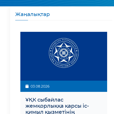
Жаңалықтар
03.08.2026
ҰҚК сыбайлас
жемқорлыққа қарсы іс-
қимыл қызметінің