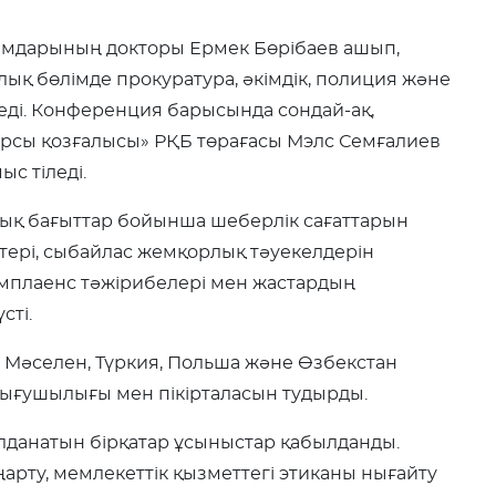
лымдарының докторы Ермек Бөрібаев ашып,
қ бөлімде прокуратура, әкімдік, полиция және
леді. Конференция барысында сондай-ақ,
рсы қозғалысы» РҚБ төрағасы Мэлс Семғалиев
с тіледі.
ық бағыттар бойынша шеберлік сағаттарын
тері, сыбайлас жемқорлық тәуекелдерін
омплаенс тәжірибелері мен жастардың
сті.
 Мәселен, Түркия, Польша және Өзбекстан
ғушылығы мен пікірталасын тудырды.
лданатын бірқатар ұсыныстар қабылданды.
рту, мемлекеттік қызметтегі этиканы нығайту