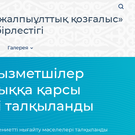
жалпыұлттық қозғалыс»
рлестігі
Галерея
қызметшілер
ыққа қарсы
і талқыланды
ниетті нығайту мәселелері талқыланды