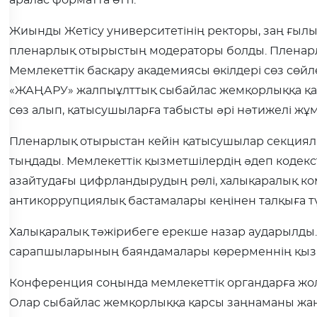
аралас форматта өтті.
Жиынды Жетісу университетінің ректоры, заң ғы
пленарлық отырыстың модераторы болды. Пленарлы
Мемлекеттік басқару академиясы өкілдері сөз сөй
«ЖАҢАРУ» жалпыұлттық сыбайлас жемқорлыққа қа
сөз алып, қатысушыларға табысты әрі нәтижелі жұмы
Пленарлық отырыстан кейін қатысушылар секциял
тыңдады. Мемлекеттік қызметшілердің әдеп кодекс
азайтудағы цифрландырудың рөлі, халықаралық к
антикоррупциялық бастамалары кеңінен талқыға тү
Халықаралық тәжірибеге ерекше назар аударылды.
сарапшыларының баяндамалары көрерменнің қызы
Конференция соңында мемлекеттік органдарға жо
Олар сыбайлас жемқорлыққа қарсы заңнаманы жаңа