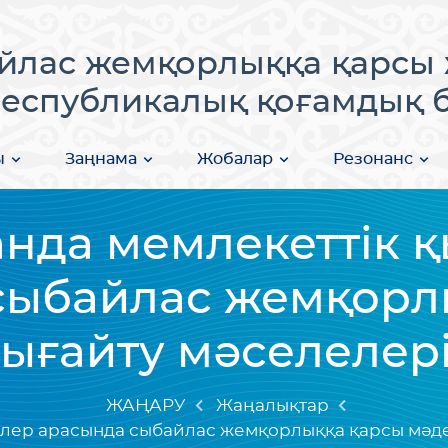
лас жемқорлыққа қарсы 
еспубликалық қоғамдық бі
ы
Заңнама
Жобалар
Резонанс
нда мемлекеттік 
сыбайлас жемқорл
нығайту мәселелер
ЖАҢАРУ
Жаңалықтар
лер арасында сыбайлас жемқорлыққа қарсы мәде