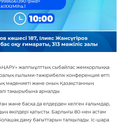
«ЖАҢАРУ» жалпыұлттық сыбайлас жемқорлыққа
аралық ғылыми-тәжірибелік конференция өтті.
ық мәдениеті және оның Қазақстанның
өлі тақырыбына арналды.
тан және басқа да елдерден келген ғалымдар,
дың өкілдері қатысты. Барлығы 80-нен астам
 болашақ даму бағыттарын талқылады. Іс-шара