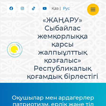
Қаз
|
Рус
«ЖАҢАРУ»
Сыбайлас
жемқорлыққа
қарсы
жалпыұлттық
қозғалыс»
Республикалық
қоғамдық бірлестігі
Оқушылар мен ардагерлер
патриотизм, ерлік және тіл