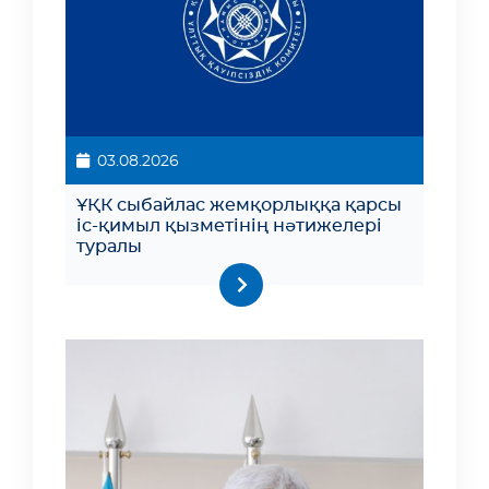
03.08.2026
ҰҚК сыбайлас жемқорлыққа қарсы
іс-қимыл қызметінің нәтижелері
туралы