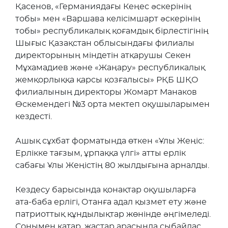
Қасенов, «Германиядағы Кеңес әскерінің
тобы» мен «Варшава келісімшарт әскерінің
тобы» республикалық қоғамдық бірлестігінің
Шығыс Қазақстан облысындағы филиалы
директорының міндетін атқарушы Секен
Мұхамадиев және «Жаңару» республикалық
жемқорлыққа қарсы қозғалысы» РҚБ ШҚО
филиалының директоры Жомарт Манаков
Өскемендегі №3 орта мектеп оқушыларымен
кездесті.
Ашық сұхбат форматында өткен «Ұлы Жеңіс:
Ерлікке тағзым, ұрпаққа үлгі» атты ерлік
сабағы Ұлы Жеңістің 80 жылдығына арналды.
Кездесу барысында қонақтар оқушыларға
ата-баба ерлігі, Отанға адал қызмет ету және
патриоттық құндылықтар жөнінде әңгімеледі.
Сонымен қатар, жастар арасында сыбайлас