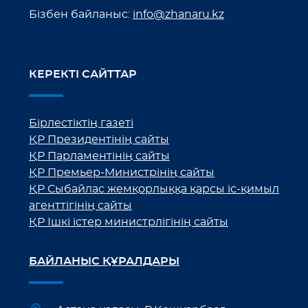
Бізбен байланыс:
info@zhanaru.kz
КЕРЕКТІ САЙТТАР
Бірлестіктің газеті
ҚР Президентінің сайты
ҚР Парламентінің сайты
ҚР Премьер-Министрінің сайты
ҚР Сыбайлас жемқорлыққа қарсы іс-қимыл
агенттігінің сайты
ҚР Ішкі істер министрлігінің сайты
БАЙЛАНЫС ҚҰРАЛДАРЫ