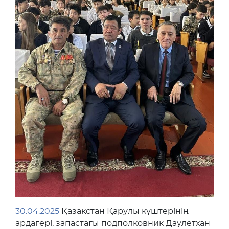
30.04.2025
Қазақстан Қарулы күштерінің
ардагері, запастағы подполковник Даулетхан