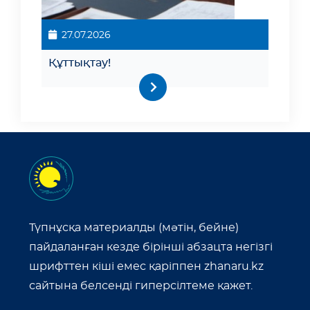
27.07.2026
Құттықтау!
Түпнұсқа материалды (мәтін, бейне)
пайдаланған кезде бірінші абзацта негізгі
шрифттен кіші емес қаріппен zhanaru.kz
сайтына белсенді гиперсілтеме қажет.