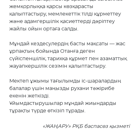
жемқорлыққа қарсы көзқарасты
қалыптастыру, мемлекеттік тілді құрметтеу
және адамгершілік қасиеттерді дәріптеу
жайлы ойын ортаға салды.
Мұндай кездесулердің басты мақсаты — жас
ұрпақтың бойында Отанға деген
сүйіспеншілік, тарихқа құрмет пен азаматтық
жауапкершілік сезімін қалыптастыру.
Мектеп ұжымы тағылымды іс-шаралардың
балалар үшін маңызды рухани тәжірибе
екенін жеткізді.
Ұйымдастырушылар мұндай жиындарды
тұрақты түрде өткізіп тұрады.
«ЖАҢАРУ» РҚБ баспасөз қызметі