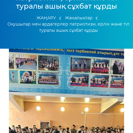
туралы ашық сұхбат құрды
ЖАҢАРУ
Жаңалықтар
Оқушылар мен ардагерлер патриотизм, ерлік және тіл
туралы ашық сұхбат құрды