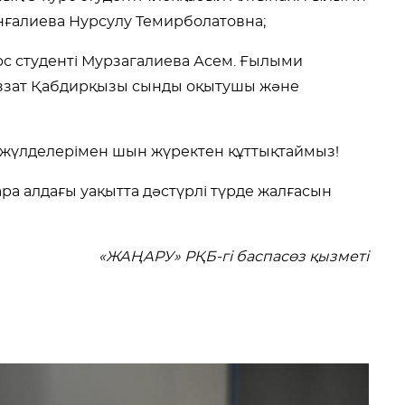
анғалиева Нурсулу Темирболатовна;
с студенті Мурзагалиева Асем. Ғылыми
яззат Қабдирқызы
сынды оқытушы және
 жүлделерімен шын жүректен құттықтаймыз!
ра алдағы уақытта дәстүрлі түрде жалғасын
«
ЖАҢАРУ» РҚБ-гі баспасөз қызметі