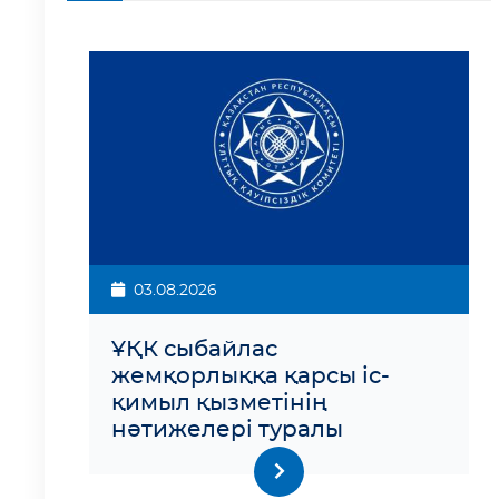
03.08.2026
ҰҚК сыбайлас
жемқорлыққа қарсы іс-
қимыл қызметінің
нәтижелері туралы