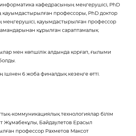
 информатика кафедрасының меңгерушісі, PhD
ң қауымдастырылған профессоры, PhD доктор
 меңгерушісі, қауымдастырылған профессор
мамандарынан құрылған сараптамалық
ылар мен көпшілік алдында қорғап, ғылыми
 болды.
ішінен 6 жоба финалдық кезеңге өтті.
аттық-коммуникациялық технологиялар білім
ат Жұмабекұлы, Байдаулетов Ерасыл
ылған профессор Рахметов Максот