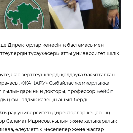
е Директорлар кеңесінің бастамасымен
ттеулердің тұсаукесері» атты университетішілік
уге, жас зерттеушілерді қолдауға бағытталған
өрағасы,
«ЖАҢАРУ» Сыбайлас жемқорлыққа
я ғылымдарының докторы, профессор
Бейбіт
дың финалдық кезеңін ашып берді.
тырау университеті Директорлар кеңесінің
тор Саламат Идрисов, ғылым және халықаралық
иева, әлеуметтік мәселелер және жастар