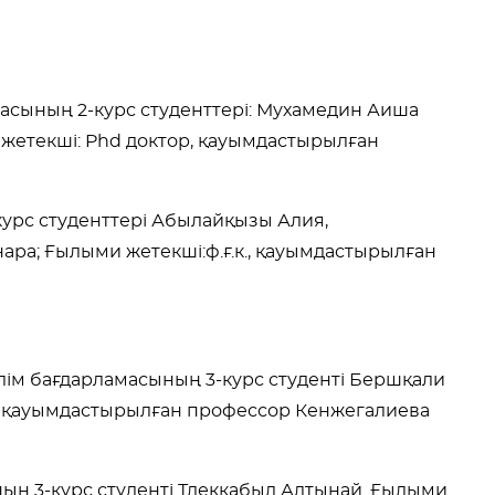
масының 2-курс студенттері: Мухамедин Аиша
жетекші: Phd доктор, қауымдастырылған
-курс студенттері Абылайқызы Алия,
ара; Ғылыми жетекші:ф.ғ.к., қауымдастырылған
білім бағдарламасының 3-курс студенті Бершқали
, қауымдастырылған профессор Кенжегалиева
ның 3-курс студенті Тлекқабыл Алтынай. Ғылыми