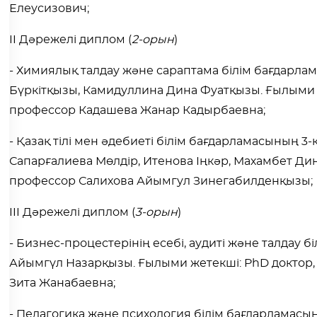
Елеусизович;
II Дәрежелі диплом (
2-орын
)
- Химиялық талдау және сараптама білім бағдарла
Бүркітқызы, Камидуллина Дина Фуатқызы. Ғылыми 
профессор Кадашева Жанар Кадырбаевна;
- Қазақ тілі мен әдебиеті білім бағдарламасының 3
Сапарғалиева Мөлдір, Итенова Іңкәр, Махамбет Дин
профессор Салихова Айымгул Зинегабилденқызы;
III Дәрежелі диплом (
3-орын
)
- Бизнес-процестерінің есебі, аудиті және талдау 
Айымгүл Назарқызы. Ғылыми жетекші: PhD доктор
Зита Жанабаевна;
- Педагогика және психология білім бағдарламасы