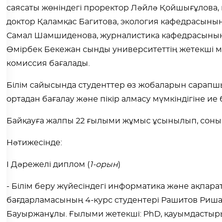
саясаты жөніндегі проректор Ләйлә Қойшығұлова,
доктор Қаламқас Багитова, экология кафедрасыны
Самал Шамшиденова, журналистика кафедрасының
Өмірбек Бекежан сынды университеттің жетекші 
комиссия бағалады.
Білім сайысында студенттер өз жобаларын сарапш
ортадан бағалау және пікір алмасу мүмкіндігіне ие
Байқауға жалпы 22 ғылыми жұмыс ұсынылып, соның 
Нәтижесінде:
I Дәрежелі диплом (
1-орын
)
- Білім беру жүйесіндегі информатика және ақпар
бағдарламасының 4-курс студентері Рашитов Риш
Бауыржанұлы. Ғылыми жетекші: PhD, қауымдастыр