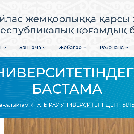
лас жемқорлыққа қарсы 
еспубликалық қоғамдық бі
ы
Заңнама
Жобалар
Резонанс
НИВЕРСИТЕТІНДЕ
БАСТАМА
аңалықтар
АТЫРАУ УНИВЕРСИТЕТІНДЕГІ ҒЫ