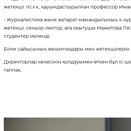
жетекші: пс.ғ.к., қауымдастырылған профессор Им
- Журналистика және ақпарат мамандығының 4-кур
жетекші: сеньор-лектор, аға оқытушы Мажитова Л
студентер иеленді.
Білім сайысының жеңімпаздары мен жетекшілерін
Директорлар кеңесінің қолдауымен өткен бұл іс-ша
таппақ.