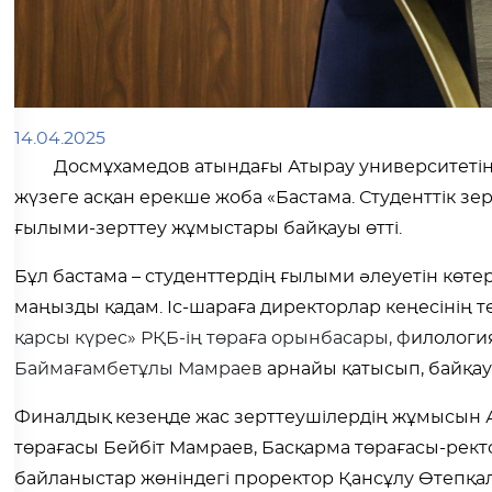
14.04.2025
Досмұхамедов атындағы Атырау университетінд
жүзеге асқан ерекше жоба «Бастама. Студенттік зер
ғылыми-зерттеу жұмыстары байқауы өтті.
Бұл бастама – студенттердің ғылыми әлеуетін көтер
маңызды қадам.
Іс-ш
араға
д
иректорлар кеңесінің т
қарсы күрес» РҚБ-ің төраға орынбасары, ф
илологи
Баймағамбетұлы Мамраев
арнайы қатысып, байқау
Финалдық кезеңде жас зерттеушілердің жұмысын А
төрағасы Бейбіт Мамраев, Басқарма төрағасы-рек
байланыстар жөніндегі проректор Қансұлу Өтепқал