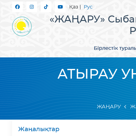
Қаз
|
Рус
«ЖАҢАРУ» Сыбай
Р
Бірлестік турал
АТЫРАУ У
ЖАҢАРУ
Ж
Жаңалықтар