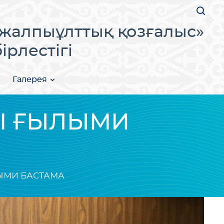
жалпыұлттық қозғалыс»
рлестігі
Галерея
ГІ ҒЫЛЫМИ
ЛЫМИ БАСТАМА