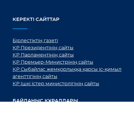
КЕРЕКТІ САЙТТАР
Бірлестіктің газеті
ҚР Президентінің сайты
ҚР Парламентінің сайты
ҚР Премьер-Министрінің сайты
ҚР Сыбайлас жемқорлыққа қарсы іс-қимыл
агенттігінің сайты
ҚР Ішкі істер министрлігінің сайты
БАЙЛАНЫС ҚҰРАЛДАРЫ
Астана қаласы, Р.Қошқарбаев
даңғылы, 50 үй, 9 кеңсе