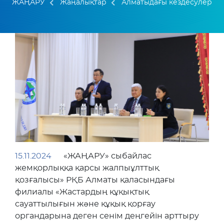
ЖАҢАРУ
Жаңалықтар
Алматыдағы кездесулер
15.11.2024
«ЖАҢАРУ» сыбайлас
жемқорлыққа қарсы жалпыұлттық
қозғалысы» РҚБ Алматы қаласындағы
филиалы «Жастардың құқықтық
сауаттылығын және құқық қорғау
органдарына деген сенім деңгейін арттыру