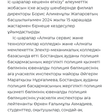
іс-шаралар кешенін өткізу" әлеуметтік
жобасын іске асыру шеңберінде филиал
директоры Борис Аликенұлы Жапаровтың
басшылығымен 2024 жылы 15 қарашада
жастармен бірнеше кездесулер
ұйымдастырды.
Іс-шаралар «Алматы сервис және
технологиялар колледжі» және «Алматы
мемлекеттік Электр-механикалық колледжі»
базасында өтті. Бостандық ауданы полиция
басқармасының жергілікті полиция қызметі
бөлімінің ювеналды полиция бөлімшесінің
аға учаскелік инспекторы майоры Әйгерім
Маратқызы Нұрғалиева, Бостандық ауданы
полиция басқармасының жергілікті полиция
қызметі бөлімінің ювеналды полиция
бөлімшесінің учаскелік инспекторы аға
лейтенанты Өркен Ғалымұлы Ахмадиев,
студенттер, оқытушылар, сондай-ақ