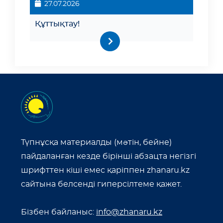
27.07.2026
Құттықтау!
Түпнұсқа материалды (мәтін, бейне)
пайдаланған кезде бірінші абзацта негізгі
шрифттен кіші емес қаріппен zhanaru.kz
сайтына белсенді гиперсілтеме қажет.
Бізбен байланыс:
info@zhanaru.kz