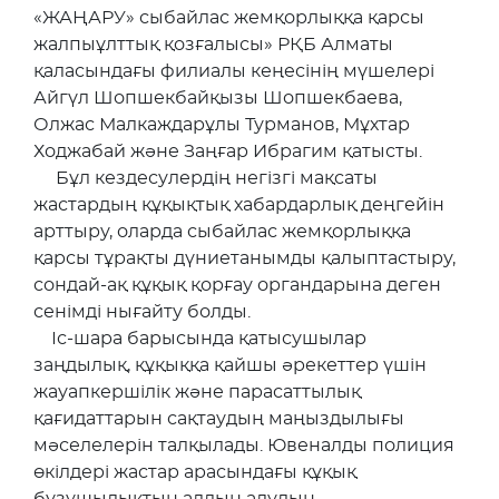
«ЖАҢАРУ» сыбайлас жемқорлыққа қарсы
жалпыұлттық қозғалысы» РҚБ Алматы
қаласындағы филиалы кеңесінің мүшелері
Айгүл Шопшекбайқызы Шопшекбаева,
Олжас Малкаждарұлы Турманов, Мұхтар
Ходжабай және Заңғар Ибрагим қатысты.
Бұл кездесулердің негізгі мақсаты
жастардың құқықтық хабардарлық деңгейін
арттыру, оларда сыбайлас жемқорлыққа
қарсы тұрақты дүниетанымды қалыптастыру,
сондай-ақ құқық қорғау органдарына деген
сенімді нығайту болды.
Іс-шара барысында қатысушылар
заңдылық, құқыққа қайшы әрекеттер үшін
жауапкершілік және парасаттылық
қағидаттарын сақтаудың маңыздылығы
мәселелерін талқылады. Ювеналды полиция
өкілдері жастар арасындағы құқық
бұзушылықтың алдын алудың