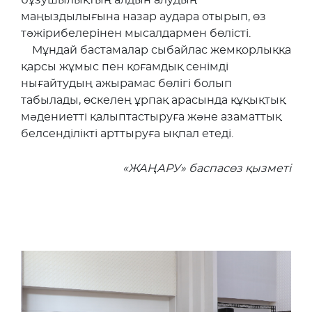
маңыздылығына назар аудара отырып, өз
тәжірибелерінен мысалдармен бөлісті.
Мұндай бастамалар сыбайлас жемқорлыққа
қарсы жұмыс пен қоғамдық сенімді
нығайтудың ажырамас бөлігі болып
табылады, өскелең ұрпақ арасында құқықтық
мәдениетті қалыптастыруға және азаматтық
белсенділікті арттыруға ықпал етеді.
«
ЖАҢАРУ» баспасөз қызметі