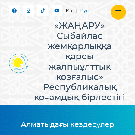
Қаз
|
Рус
«ЖАҢАРУ»
Сыбайлас
жемқорлыққа
қарсы
жалпыұлттық
қозғалыс»
Республикалық
қоғамдық бірлестігі
Алматыдағы кездесулер