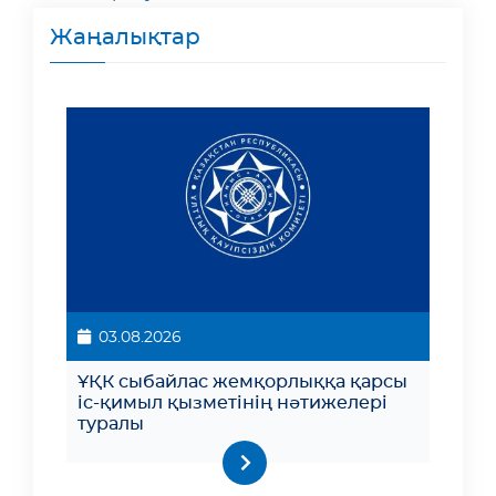
Жаңалықтар
03.08.2026
ҰҚК сыбайлас жемқорлыққа қарсы
іс-қимыл қызметінің нәтижелері
туралы