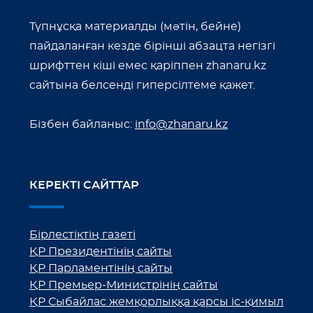
Түпнұсқа материалды (мәтін, бейне)
пайдаланған кезде бірінші абзацта негізгі
шрифттен кіші емес қаріппен zhanaru.kz
сайтына белсенді гиперсілтеме қажет.
Бізбен байланыс:
info@zhanaru.kz
КЕРЕКТІ САЙТТАР
Бірлестіктің газеті
ҚР Президентінің сайты
ҚР Парламентінің сайты
ҚР Премьер-Министрінің сайты
ҚР Сыбайлас жемқорлыққа қарсы іс-қимыл