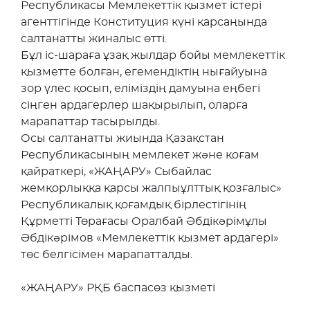
Республикасы Мемлекеттік қызмет істері
агенттігінде Конституция күні қарсаңында
салтанатты жиналыс өтті.
Бұл іс-шараға ұзақ жылдар бойы мемлекеттік
қызметте болған, егемендіктің нығайуына
зор үлес қосып, еліміздің дамуына еңбегі
сіңген ардагерлер шақырылып, оларға
марапаттар тасырылды.
Осы салтанатты жиында Қазақстан
Республикасының мемлекет және қоғам
қайраткері, «ЖАҢАРУ» Сыбайлас
жемқорлыққа қарсы жалпыұлттық қозғалыс»
Республикалық қоғамдық бірлестігінің
Құрметті Төрағасы Оралбай Әбдікәрімұлы
Әбдікәрімов «Мемлекеттік қызмет ардагері»
төс белгісімен марапатталды.
«ЖАҢАРУ» РҚБ баспасөз қызметі