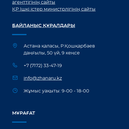
агенттігінің сайты
ҚР Ішкі істер министрлігінің сайты
БАЙЛАНЫС ҚҰРАЛДАРЫ
Астана қаласы, Р.Қошқарбаев
даңғылы, 50 үй, 9 кеңсе
+7 (7172) 33-47-19
info@zhanaru.kz
Жұмыс уақыты: 9-00 - 18-00
МҰРАҒАТ