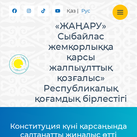
Қаз
|
Рус
«ЖАҢАРУ»
Сыбайлас
жемқорлыққа
қарсы
жалпыұлттық
қозғалыс»
Республикалық
қоғамдық бірлестігі
Конституция күні қарсаңында
салтанатты жиналыс өтті