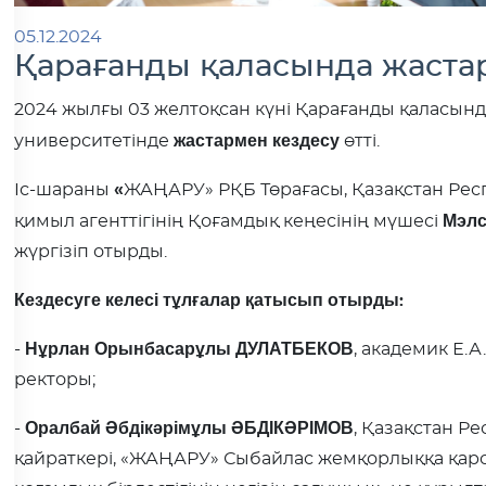
05.12.2024
Қарағанды қаласында жастар
2024 жылғы 03 желтоқсан күні Қарағанды қаласынд
жастармен кездесу
университетінде
өтті.
«
Іс-шараны
ЖАҢАРУ» РҚБ
Төрағасы, Қазақстан Ре
Мэлс
қимыл агенттігінің Қоғамдық кеңесінің мүшесі
жүргізіп отырды.
Кездесуге келесі тұлғалар қатысып отырды:
Нұрлан Орынбасарұлы ДУЛАТБЕКОВ
-
, академик Е.
ректоры;
Оралбай Әбдікәрімұлы ӘБДІКӘРІМОВ
-
, Қазақстан 
қайраткері, «ЖАҢАРУ» Сыбайлас жемқорлыққа қар