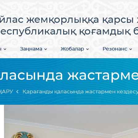
лас жемқорлыққа қарсы 
еспубликалық қоғамдық бі
ы
Заңнама
Жобалар
Резонанс
ласында жастармен
ҢАРУ
Қарағанды қаласында жастармен кездесу 