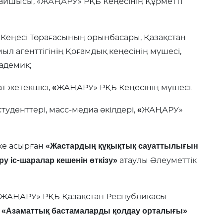
лтайшысы, «ЖАҢАРУ» РҚБ Кеңесінің Құрметті
Кеңесі
Төрағасының орынбасары, Қазақстан
л агенттігінің Қоғамдық кеңесінің мүшесі,
адемик;
«
 жетекшісі,
ЖАҢАРУ» РҚБ Кеңесінің
мүшесі.
«
туденттері, масс-медиа өкілдері,
ЖАҢАРУ»
«Жастардың құқықтық сауаттылығын
ске асырған
у іс-шаралар кешенін өткізу»
атаулы Әлеуметтік
«ЖАҢАРУ» РҚБ Қазақстан Республикасы
«Азаматтық бастамаларды қолдау орталығы»
ы