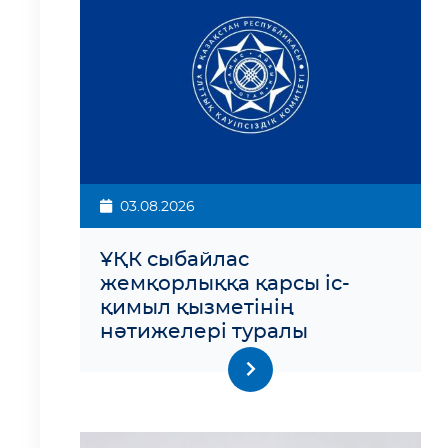
03.08.2026
ҰҚК сыбайлас
жемқорлыққа қарсы іс-
қимыл қызметінің
нәтижелері туралы