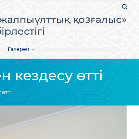
жалпыұлттық қозғалыс»
рлестігі
Галерея
 кездесу өтті
өтті