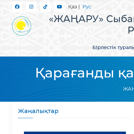
Қаз
|
Рус
«ЖАҢАРУ» Сыбай
Р
Бірлестік турал
Қарағанды қа
ЖА
Жаңалықтар