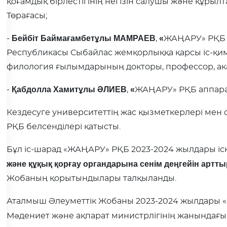
қоғамдық бірлестігінің негізін салушы және құры
Төрағасы;
Бейбіт Баймағамбетұлы МАМРАЕВ
«
-
,
ЖАҢАРУ» РҚБ 
Республикасы Сыбайлас жемқорлыққа қарсы іс-қимы
филология ғылымдарының докторы, профессор, ак
Қабдолла Хамитұлы ӘЛИЕВ
«
-
,
ЖАҢАРУ» РҚБ аппарат
Кездесуге университеттің жас қызметкерлері мен с
РҚБ белсенділері қатысты.
Бұл іс-шарад «ЖАҢАРУ» РҚБ 2023-2024 жылдары
і
және құқық қорғау органдарына сенім деңгейін арттыр
Жобаның қорытындылары талқыланды.
Аталмыш Әлеуметтік Жобаны 2023-2024 жылдары
Мәдениет және ақпарат министрлігінің жанындағ