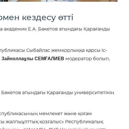
мен кездесу өтті
а академик Е.А. Бөкетов атындағы Қарағанды
спубликасы Сыбайлас жемқорлыққа қарсы іс-
 Зайноллаұлы СЕМҒАЛИЕВ
модератор болып,
А. Бөкетов атындағы Қарағанды университетінің
Республикасының мемлекет және қоғам
сы жалпыұлттық қозғалыс» Республикалық