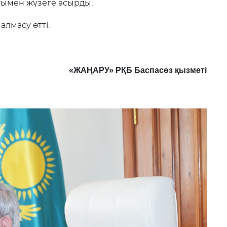
ымен жүзеге асырды.
алмасу өтті.
«ЖАҢАРУ» РҚБ Баспасөз қызметі