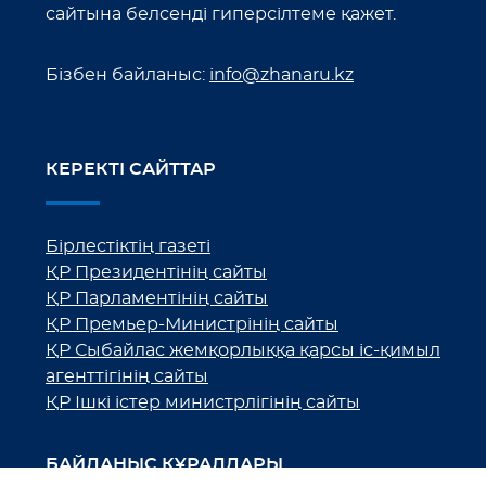
сайтына белсенді гиперсілтеме қажет.
Бізбен байланыс:
info@zhanaru.kz
КЕРЕКТІ САЙТТАР
Бірлестіктің газеті
ҚР Президентінің сайты
ҚР Парламентінің сайты
ҚР Премьер-Министрінің сайты
ҚР Сыбайлас жемқорлыққа қарсы іс-қимыл
агенттігінің сайты
ҚР Ішкі істер министрлігінің сайты
БАЙЛАНЫС ҚҰРАЛДАРЫ