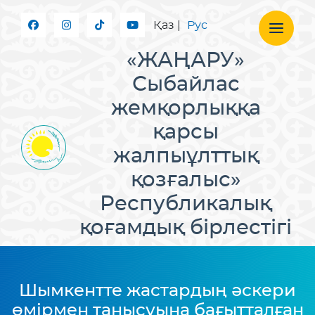
Қаз
|
Рус
«ЖАҢАРУ»
Сыбайлас
жемқорлыққа
қарсы
жалпыұлттық
қозғалыс»
Республикалық
қоғамдық бірлестігі
Шымкентте жастардың әскери
өмірмен танысуына бағытталған