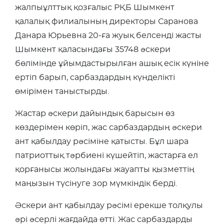
жалпыұлттық қозғалыс РҚБ Шымкент
қалалық филиалының директоры Саранова
Данара Юрьевна 20-ға жуық белсенді жасты
Шымкент қаласындағы 35748 әскери
бөлімінде ұйымдастырылған ашық есік күніне
ертіп барып, сарбаздардың күнделікті
өмірімен таныстырды.
Жастар әскери дайындық барысын өз
көздерімен көріп, жас сарбаздардың әскери
ант қабылдау рәсіміне қатысты. Бұл шара
патриоттық тәрбиені күшейтіп, жастарға ел
қорғанысы жолындағы жауапты қызметтің
маңызын түсінуге зор мүмкіндік берді.
Әскери ант қабылдау рәсімі ерекше толқулы
әрі әсерлі жағдайда өтті. Жас сарбаздарды