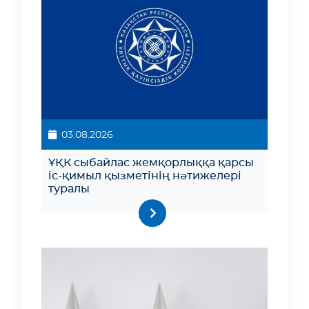
03.08.2026
ҰҚК сыбайлас жемқорлыққа қарсы
іс-қимыл қызметінің нәтижелері
туралы