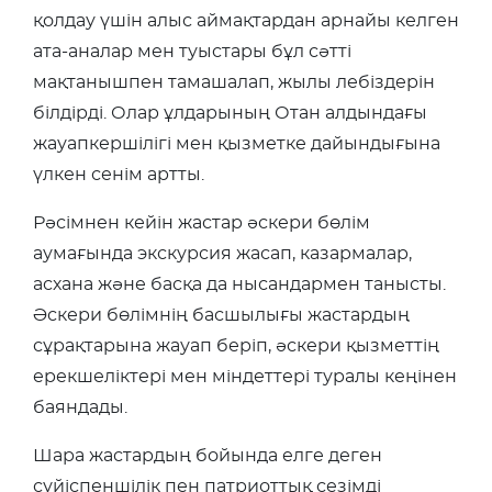
қолдау үшін алыс аймақтардан арнайы келген
ата-аналар мен туыстары бұл сәтті
мақтанышпен тамашалап, жылы лебіздерін
білдірді. Олар ұлдарының Отан алдындағы
жауапкершілігі мен қызметке дайындығына
үлкен сенім артты.
Рәсімнен кейін жастар әскери бөлім
аумағында экскурсия жасап, казармалар,
асхана және басқа да нысандармен танысты.
Әскери бөлімнің басшылығы жастардың
сұрақтарына жауап беріп, әскери қызметтің
ерекшеліктері мен міндеттері туралы кеңінен
баяндады.
Шара жастардың бойында елге деген
сүйіспеншілік пен патриоттық сезімді