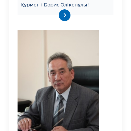
Құрметті Борис Әлікенұлы !