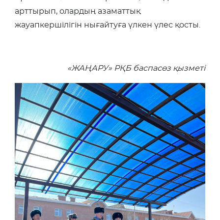
арттырып, олардың азаматтық
жауапкершілігін нығайтуға үлкен үлес қосты.
«ЖАҢАРУ» РҚБ баспасөз қызметі