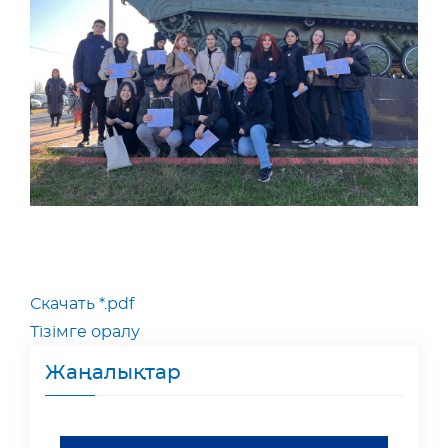
Скачать *.pdf
Тізімге оралу
Жаңалықтар