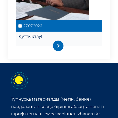
27.07.2026
Құттықтау!
Түпнұсқа материалды (мәтін, бейне)
пайдаланған кезде бірінші абзацта негізгі
шрифттен кіші емес қаріппен zhanaru.kz