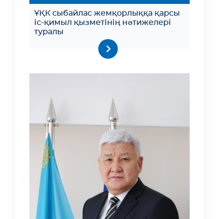
ҰҚК сыбайлас жемқорлыққа қарсы
іс-қимыл қызметінің нәтижелері
туралы