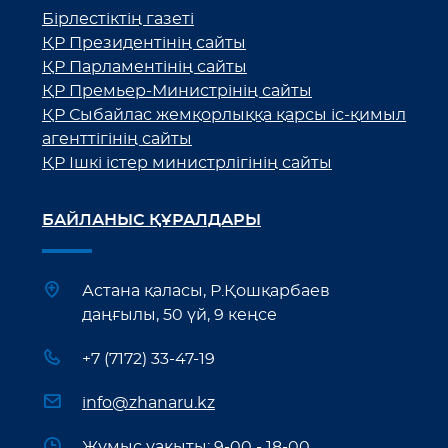
Бірлестіктің газеті
ҚР Президентінің сайты
ҚР Парламентінің сайты
ҚР Премьер-Министрінің сайты
ҚР Сыбайлас жемқорлыққа қарсы іс-қимыл
агенттігінің сайты
ҚР Ішкі істер министрлігінің сайты
БАЙЛАНЫС ҚҰРАЛДАРЫ
Астана қаласы, Р.Қошқарбаев
даңғылы, 50 үй, 9 кеңсе
+7 (7172) 33-47-19
info@zhanaru.kz
Жұмыс уақыты: 9-00 - 18-00