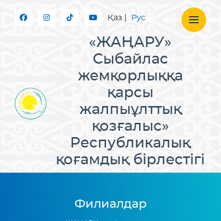
Қаз
|
Рус
«ЖАҢАРУ»
Сыбайлас
жемқорлыққа
қарсы
жалпыұлттық
қозғалыс»
Республикалық
қоғамдық бірлестігі
Филиалдар