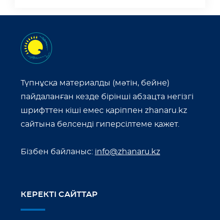
Түпнұсқа материалды (мәтін, бейне)
пайдаланған кезде бірінші абзацта негізгі
шрифттен кіші емес қаріппен zhanaru.kz
сайтына белсенді гиперсілтеме қажет.
Бізбен байланыс:
info@zhanaru.kz
КЕРЕКТІ САЙТТАР