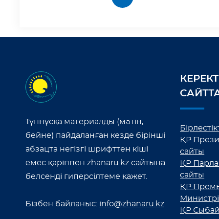
КЕРЕКТ
САЙТТ
Түпнұсқа материалды (мәтін,
Бірлестікт
бейне) пайдаланған кезде бірінші
ҚР Прези
абзацта негізгі шрифттен кіші
сайты
емес қаріппен zhanaru.kz сайтына
ҚР Парла
сайты
белсенді гиперсілтеме қажет.
ҚР Премь
Министрі
Бізбен байланыс:
info@zhanaru.kz
ҚР Сыбай