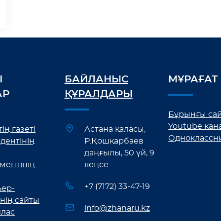
І
БАЙЛАНЫС
МҰРАҒАТ
АР
ҚҰРАЛДАРЫ
Бұрынғы са
Youtube кан
ің газеті
Астана қаласы,
Одноклассн
дентінің
Р.Қошқарбаев
даңғылы, 50 үй, 9
ментінің
кеңсе
+7 (7172) 33-47-19
ер-
нің сайты
info@zhanaru.kz
лас