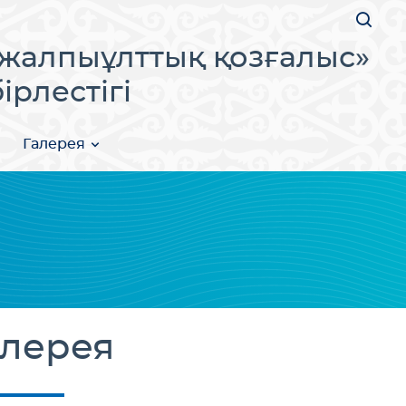
жалпыұлттық қозғалыс»
рлестігі
Галерея
лерея