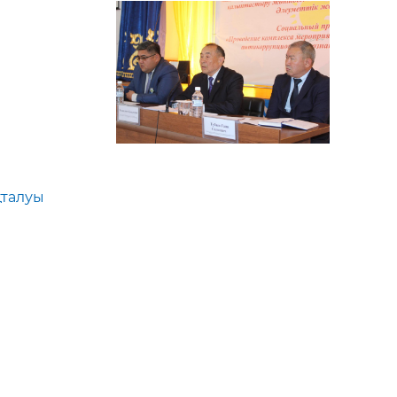
қталуы