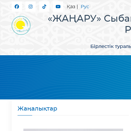
Қаз
|
Рус
«ЖАҢАРУ» Сыбай
Р
Бірлестік турал
Жаңалықтар