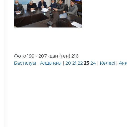
Фото 199 - 207 -дан (тен) 216
23
Басталуы
|
Алдыңғы
|
20
21
22
24
|
Келесі
|
Ая