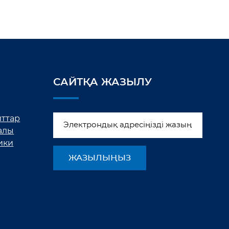
САЙТҚА ЖАЗЫЛУ
йттар
алы
ики