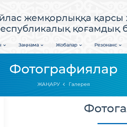
лас жемқорлыққа қарсы 
еспубликалық қоғамдық бі
ы
Заңнама
Жобалар
Резонанс
Фотографиялар
ЖАҢАРУ
Галерея
Фотога