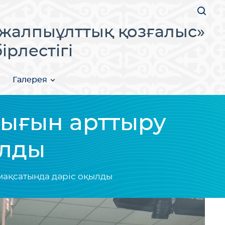
жалпыұлттық қозғалыс»
рлестігі
Галерея
ығын арттыру
ылды
мақсатында дәріс оқылды