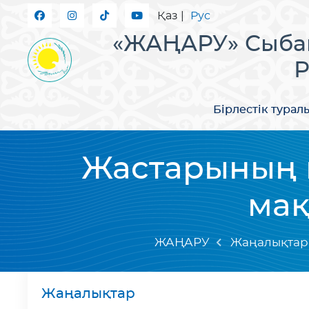
Қаз
|
Рус
«ЖАҢАРУ» Сыбай
Р
Бірлестік турал
Жастарының 
мақ
ЖАҢАРУ
Жаңалықтар
Жаңалықтар