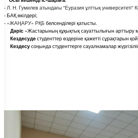
-
Л. Н. Гумилев атындағы "Еуразия ұлттық университеті" 
- БАҚ өкілдері;
-
«ЖАҢАРУ» РҚБ
белсенділері қатысты.
Дәріс
«Жастарының құқықтық сауаттылығын арттыру м
Кездесуде
студенттер өздеріне қажетті сұрақтарын қ
Кездесу
соңында студенттерге сауалнамалар жүргізілі