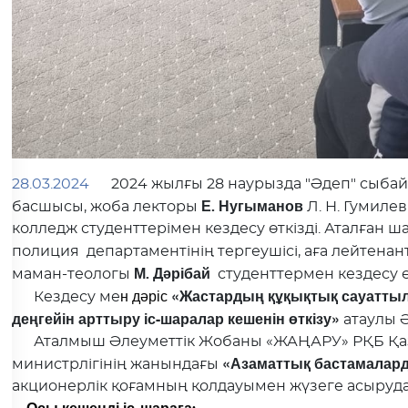
28.03.2024
2024 жылғы 28 наурызда "Әдеп" сыбайл
Е. Нугыманов
басшысы, жоба лекторы
Л. Н. Гумиле
колледж студенттерімен кездесу өткізді. Аталған 
полиция департаментінің тергеушісі, аға лейтенан
М. Дәрібай
маман-теологы
студенттермен кездесу ө
н дәріс
«Жастардың құқықтық сауаттыл
Кездесу ме
деңгейін арттыру іс-шаралар кешенін өткізу»
атаулы 
Аталмыш Әлеуметтік Жобаны «ЖАҢАРУ» РҚБ Қаза
«Азаматтық бастамалар
министрлігінің жанындағы
акционерлік қоғамның қолдауымен жүзеге асыруда
Осы кешенді іс-шараға: