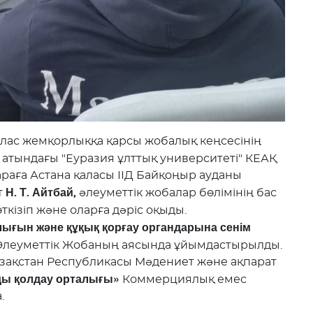
ас жемқорлыққа қарсы жобалық кеңсесінің
в атындағы "Еуразия ұлттық университеті" КЕАҚ
шараға Астана қаласы ІІД Байқоңыр ауданы
Н. Т. Айтбай,
т
әлеуметтік жобалар бөлімінің бас
ткізіп және оларға дәріс оқыды.
ығын және құқық қорғау органдарына сенім
Әлеуметтік Жобаның аясында ұйымдастырылды.
қстан Республикасы Мәдениет және ақпарат
ды қолдау орталығы»
Коммерциялық емес
.