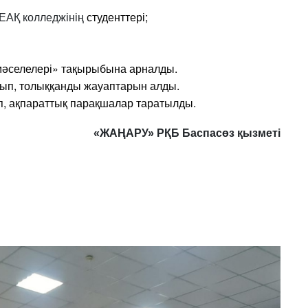
КЕАҚ колледжінің
студенттері;
әселелері» тақырыбына арналды.
ойып, толыққанды жауаптарын алды.
п, ақпараттық парақшалар таратылды.
«ЖАҢАРУ» РҚБ Баспасөз қызметі