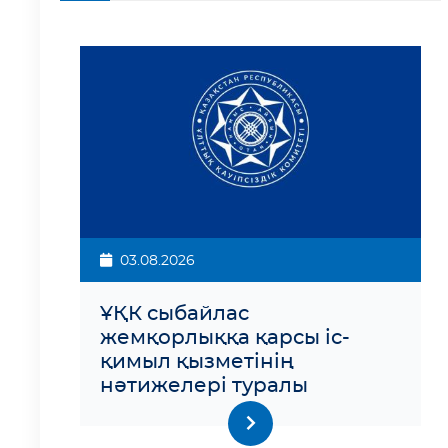
03.08.2026
ҰҚК сыбайлас
жемқорлыққа қарсы іс-
қимыл қызметінің
нәтижелері туралы