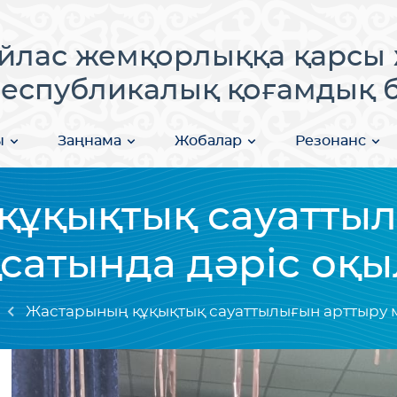
лас жемқорлыққа қарсы 
еспубликалық қоғамдық бі
ы
Заңнама
Жобалар
Резонанс
құқықтық сауаттыл
сатында дәріс оқ
Жастарының құқықтық сауаттылығын арттыру 