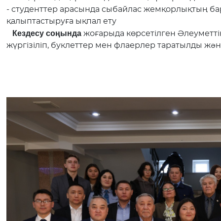
- студенттер арасында сыбайлас жемқорлықтың бар
қалыптастыруға ықпал ету
Кездесу соңында
жоғарыда көрсетілген Әлеуметті
жүргізіліп, буклеттер мен флаерлер таратылды жә