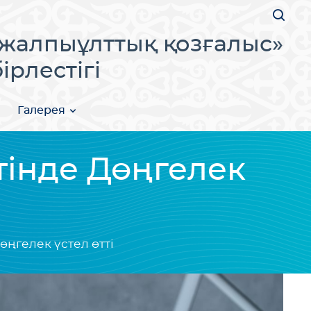
жалпыұлттық қозғалыс»
рлестігі
Галерея
тінде Дөңгелек
ңгелек үстел өтті