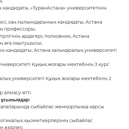
ы;
кандидаты, «ТуранАстана» университетінің
шісі, заң ғылымдарының кандидаты, Астана
ің профессоры;
стрлігінің ардагері, полковник, Астана
ің аға оқытушысы;
ң кандидаты, Астана халықаралық университеті
университеті Құқық жоғары мектебінің 3 курс
алық университеті Құқық жоғары мектебінің 2
р алмасу өтті.
н ұсынымдар:
ат салаларында сыбайлас жемқорлыққа қарсы
гогикалық қызметкерлерінің сыбайлас
 әзірлеу;