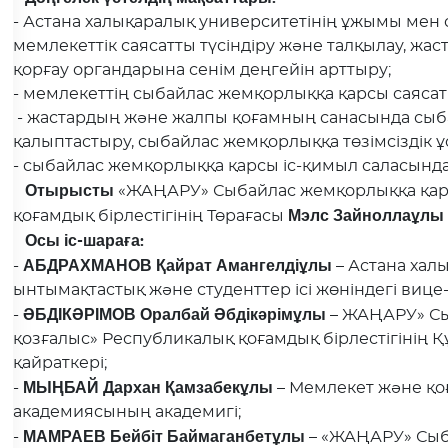
- Астана халықаралық университетінің ұжымы мен
мемлекеттік саясатты түсіндіру және талқылау, жа
қорғау органдарына сенім деңгейін арттыру;
- мемлекеттің сыбайлас жемқорлыққа қарсы саяса
- жастардың және жалпы қоғамның санасында сыб
қалыптастыру, сыбайлас жемқорлыққа төзімсіздік 
- сыбайлас жемқорлыққа қарсы іс-қимыл саласында
Отырысты
«ЖАҢАРУ» Сыбайлас жемқорлыққа қар
Мэлс Зайноллаұл
қоғамдық бірлестігінің Төрағасы
Осы іс-шараға:
АБДРАХМАНОВ Қайрат Амангелдіұлы
-
– Астана хал
ынтымақтастық және студенттер ісі жөніндегі вице
ӘБДІКӘРІМОВ Оралбай Әбдікәрімұлы
-
– ЖАҢАРУ» Сы
қозғалыс» Республикалық қоғамдық бірлестігінің Қ
қайраткері;
МЫҢБАЙ Дархан Қамзабекұлы
-
– Мемлекет және қо
академиясының академигі;
МАМРАЕВ Бейбіт Баймаганбетұлы
-
– «ЖАҢАРУ» Сыб