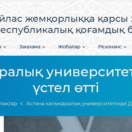
лас жемқорлыққа қарсы 
еспубликалық қоғамдық бі
ы
Заңнама
Жобалар
Резонанс
ралық университе
үстел өтті
лықтар
Астана халықаралық университетінде Дө