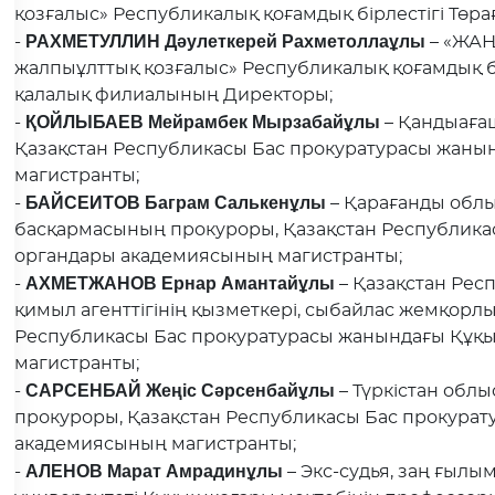
қозғалыс» Республикалық қоғамдық бірлестігі Тө
РАХМЕТУЛЛИН Дәулеткерей Рахметоллаұлы
-
– «ЖА
жалпыұлттық қозғалыс» Республикалық қоғамдық б
қалалық филиалының Директоры;
ҚОЙЛЫБАЕВ Мейрамбек Мырзабайұлы
-
– Қандыағаш
Қазақстан Республикасы Бас прокуратурасы жаны
магистранты;
БАЙСЕИТОВ Баграм Салькенұлы
-
– Қарағанды обл
басқармасының прокуроры, Қазақстан Республика
органдары академиясының магистранты;
АХМЕТЖАНОВ Ернар Амантайұлы
-
– Қазақстан Рес
қимыл агенттігінің қызметкері, сыбайлас жемқорл
Республикасы Бас прокуратурасы жанындағы Құқ
магистранты;
САРСЕНБАЙ Жеңіс Сәрсенбайұлы
-
– Түркістан обл
прокуроры, Қазақстан Республикасы Бас прокурат
академиясының магистранты;
АЛЕНОВ Марат Амрадинұлы
-
– Экс-судья, заң ғыл