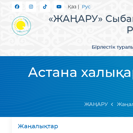
Қаз
|
Рус
«ЖАҢАРУ» Сыбай
Р
Бірлестік турал
Астана халықа
ЖАҢАРУ
Жаңа
Жаңалықтар