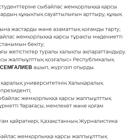
 студенттеріне сыбайлас жемқорлыққа қарсы
стардың құқықтық сауаттылығын арттыру, құқық
тына жастарды және азаматтық қоғамды тарту;
айлас жемқорлыққа қарсы тұрақты мәдениетті
ұстанымын бекіту;
ғы жетістіктер туралы халықты ақпараттандыру.
сы жалпыұлттық қозғалыс» Республикалық
ы СЕМҒАЛИЕВ
ашып, жүргізіп отырды.
ықаралық университетінің Халықаралық
-президенті;
байлас жемқорлыққа қарсы жалпыұлттық
ұрметті Төрағасы, мемлекет және қоғам
ғам қайраткері, Қазақстанның Журналистика
айлас жемқорлыққа қарсы жалпыұлттық