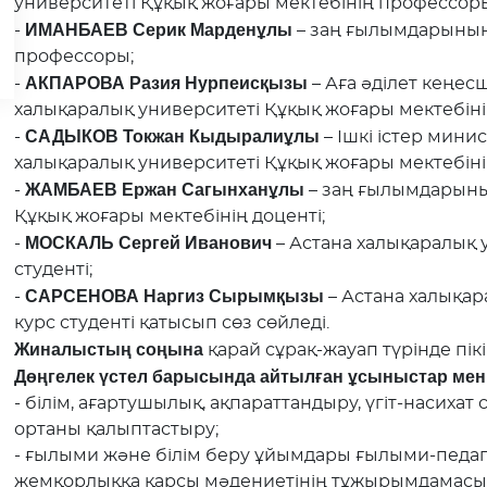
университеті Құқық жоғары мектебінің профессор
ИМАНБАЕВ Серик Марденұлы
-
– заң ғылымдарының 
профессоры;
АКПАРОВА Разия Нурпеисқызы
-
– Аға әділет кеңес
халықаралық университеті Құқық жоғары мектебін
САДЫКОВ Токжан Кыдыралиұлы
-
– Ішкі істер мини
халықаралық университеті Құқық жоғары мектебін
ЖАМБАЕВ Ержан Сагынханұлы
-
– заң ғылымдарыны
Құқық жоғары мектебінің доценті;
МОСКАЛЬ Сергей Иванович
-
– Астана халықаралық 
студенті;
САРСЕНОВА Наргиз Сырымқызы
-
– Астана халықар
курс студенті қатысып сөз сөйледі.
Жиналыстың соңына
қарай сұрақ-жауап түрінде пікі
Дөңгелек үстел барысында айтылған ұсыныстар ме
- білім, ағартушылық, ақпараттандыру, үгіт-насих
ортаны қалыптастыру;
- ғылыми және білім беру ұйымдары ғылыми-педа
жемқорлыққа қарсы мәдениетінің тұжырымдамасын