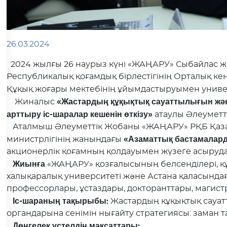
26.03.2024
2024 жылғы 26 наурыз күні «ЖАҢАРУ» Сыбайлас ж
Республикалық қоғамдық бірлестігінің Орталық ке
Құқық жоғары мектебінің ұйымдастыруымен унив
«Жастардың құқықтық сауаттылығын және
Жиналыс
арттыру іс-шаралар кешенін өткізу»
атаулы Әлеумет
Аталмыш Әлеуметтік Жобаны «ЖАҢАРУ» РҚБ Қазақ
«Азаматтық бастамалар
министрлігінің жанындағы
акционерлік қоғамның қолдауымен жүзеге асыруд
Жиынға
«ЖАҢАРУ» қозғалысының белсенділері, құ
халықаралық университеті және Астана қаласында
профессорлары, ұстаздары, докторанттары, магистр
Іс-шараның тақырыбы:
Жастардың құқықтық сауат
органдарына сенімін нығайту стратегиясы: заман
Дөңгелек үстелдің мақсаттары: