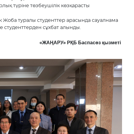
лық түріне төзбеушілік көзқарасты
к Жоба туралы студенттер арасында сауалнама
не студенттерден сұхбат алынды.
«ЖАҢАРУ» РҚБ Баспасөз қызметі