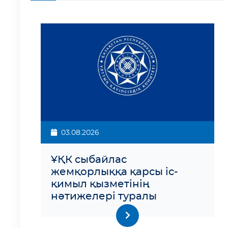
03.08.2026
ҰҚК сыбайлас
жемқорлыққа қарсы іс-
қимыл қызметінің
нәтижелері туралы