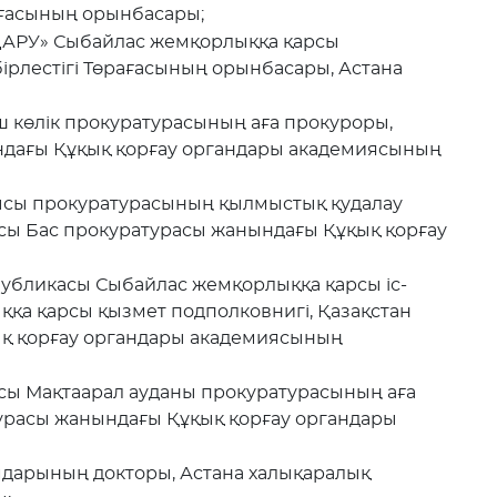
рағасының орынбасары;
ҢАРУ» Сыбайлас жемқорлыққа қарсы
ірлестігі Төрағасының орынбасары, Астана
 көлік прокуратурасының аға прокуроры,
ндағы Құқық қорғау органдары академиясының
ысы прокуратурасының қылмыстық қудалау
сы Бас прокуратурасы жанындағы Құқық қорғау
публикасы Сыбайлас жемқорлыққа қарсы іс-
ыққа қарсы қызмет подполковнигі, Қазақстан
ық қорғау органдары академиясының
ысы Мақтаарал ауданы прокуратурасының аға
урасы жанындағы Құқық қорғау органдары
ымдарының докторы, Астана халықаралық