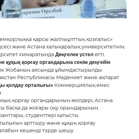
емқорлыққа қарсы жалпыұлттық қозғалыс»
ңсесі және Астана халықаралық университетінің
Дөңгелек үстел
ерситет ғимаратында
өтті.
 құқық қорғау органдарына сенім деңгейін
тік Жобаның аясында ұйымдастырылды.
стан Республикасы Мәдениет және ақпарат
ды қолдау орталығы»
Коммерциялық емес
а.
қық қорғау органдарының өкілдері, Астана
ғы басқа да жоғары оқу орындарының
анттары, студенттері қатысты.
тылығын арттыру және құқық қорғау
 талабын кешенді түрде шешу