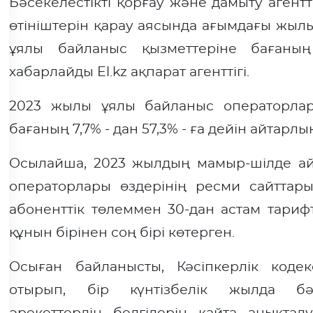
Бәсекелестікті қорғау және дамыту агентт
өтініштерін қарау аясында ағымдағы жыл
ұялы байланыс қызметтеріне бағаның
хабарлайды El.kz ақпарат агенттігі.
2023 жылы ұялы байланыс операторла
бағаның 7,7% - дан 57,3% - ға дейін айтарлы
Осылайша, 2023 жылдың мамыр-шілде ай
операторлары өздерінің ресми сайттар
абоненттік төлеммен 30-дан астам тарифт
құнын бірінен соң бірі көтерген.
Осыған байланысты, Кәсіпкерлік кодек
отырып, бір күнтізбелік жылда бәс