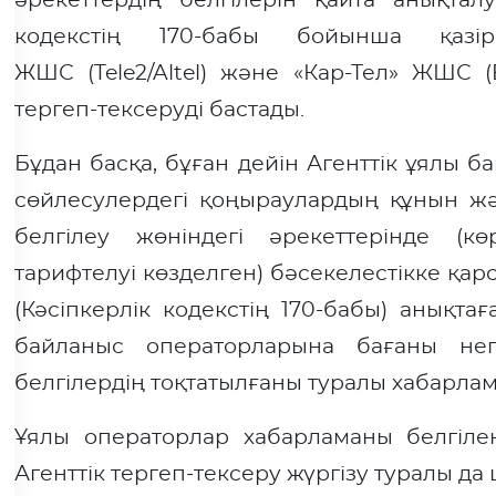
әрекеттердің белгілерін қайта анықтал
кодекстің 170-бабы бойынша қазі
ЖШС (Tele2/Altel) және «Кар-Тел» ЖШС (
тергеп-тексеруді бастады.
Бұдан басқа, бұған дейін Агенттік ұялы 
сөйлесулердегі қоңыраулардың құнын жә
белгілеу жөніндегі әрекеттерінде (кө
тарифтелуі көзделген) бәсекелестікке қар
(Кәсіпкерлік кодекстің 170-бабы) анықт
байланыс операторларына бағаны нег
белгілердің тоқтатылғаны туралы хабарлама
Ұялы операторлар хабарламаны белгіле
Агенттік тергеп-тексеру жүргізу туралы д