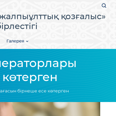
жалпыұлттық қозғалыс»
рлестігі
Галерея
ператорлары
 көтерген
ағасын бірнеше есе көтерген