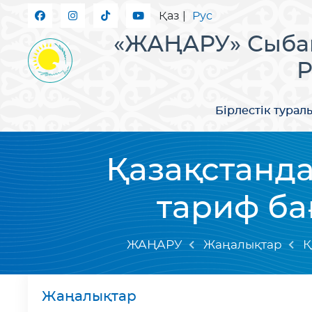
Қаз
|
Рус
«ЖАҢАРУ» Сыбай
Р
Бірлестік турал
Қазақстанд
тариф ба
ЖАҢАРУ
Жаңалықтар
Қ
Жаңалықтар