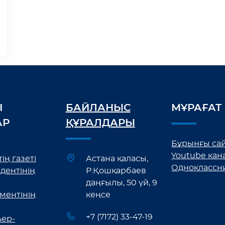
І
БАЙЛАНЫС
МҰРАҒАТ
АР
ҚҰРАЛДАРЫ
Бұрынғы са
Youtube кан
ің газеті
Астана қаласы,
Одноклассн
дентінің
Р.Қошқарбаев
даңғылы, 50 үй, 9
ментінің
кеңсе
+7 (7172) 33-47-19
ер-