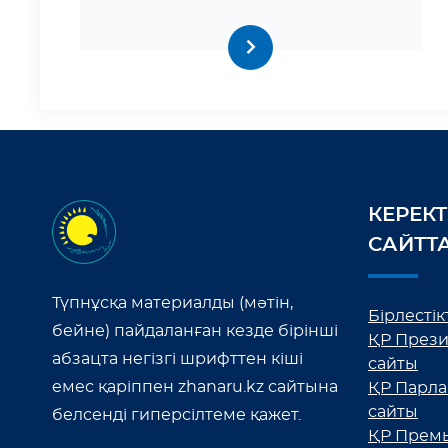
КЕРЕКТ
САЙТТ
Түпнұсқа материалды (мәтін,
Бірлестікт
бейне) пайдаланған кезде бірінші
ҚР Прези
абзацта негізгі шрифттен кіші
сайты
емес қаріппен zhanaru.kz сайтына
ҚР Парла
сайты
белсенді гиперсілтеме қажет.
ҚР Премь