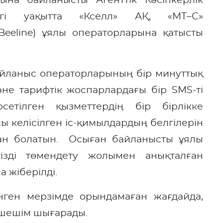
уына байланысты Агенттік Кәсіпкерлік
ргі уақытта «Кселл» АҚ, «МТ–С»
Beeline) ұялы операторларына қатысты
байланыс операторларының бір минуттық
не тарифтік жоспарлардағы бір SMS-ті
рсетілген қызметтердің бір бірлікке
сы келісілген іс-қимылдардың белгілерін
аған болатын. Осыған байланысты ұялы
ізді төмендету жолымен анықталған
 жіберілді.
нген мерзімде орындамаған жағдайда,
а шешім шығарады.