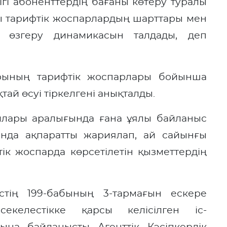
ігі абоненттердің бағаны көтеру туралы
ы тарифтік жоспарлардың шарттары мен
 өзгеру динамикасын талдады, деп
рының тарифтік жоспарлары бойынша
қтай өсуі тіркелгені анықталды.
лары аралығында ғана ұялы байланыс
ында ақпаратты жариялап, ай сайынғы
ік жоспарда көрсетілетін қызметтердің
стің 199-бабының 3-тармағын ескере
екелестікке қарсы келісілген іс-