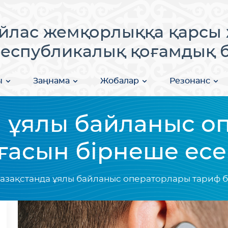
лас жемқорлыққа қарсы 
еспубликалық қоғамдық бі
ы
Заңнама
Жобалар
Резонанс
а ұялы байланыс о
ғасын бірнеше есе
азақстанда ұялы байланыс операторлары тариф б