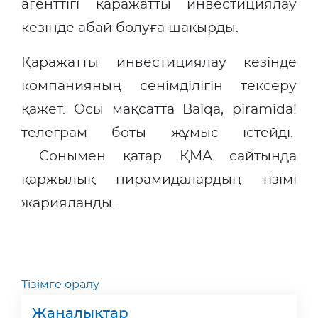
агенттігі қаражатты инвестициялау
кезінде абай болуға шақырды.
Қаражатты инвестициялау кезінде
компанияның сенімділігін тексеру
қажет. Осы мақсатта Baiqa, piramida!
телеграм боты жұмыс істейді.
Сонымен қатар ҚМА сайтында
қаржылық пирамидалардың тізімі
жарияланды.
Тізімге оралу
Жаңалықтар