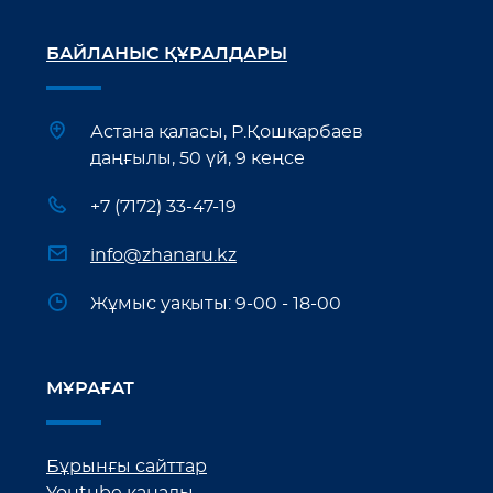
БАЙЛАНЫС ҚҰРАЛДАРЫ
Астана қаласы, Р.Қошқарбаев
даңғылы, 50 үй, 9 кеңсе
+7 (7172) 33-47-19
info@zhanaru.kz
Жұмыс уақыты: 9-00 - 18-00
МҰРАҒАТ
Бұрынғы сайттар
Youtube каналы