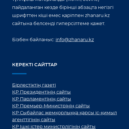
пайдаланған кезде бірінші абзацта негізгі
шрифттен кіші емес қаріппен zhanaru.kz
сайтына белсенді гиперсілтеме қажет.
Бізбен байланыс:
info@zhanaru.kz
КЕРЕКТІ САЙТТАР
Бірлестіктің газеті
ҚР Президентінің сайты
ҚР Парламентінің сайты
ҚР Премьер-Министрінің сайты
ҚР Сыбайлас жемқорлыққа қарсы іс-қимыл
агенттігінің сайты
ҚР Ішкі істер министрлігінің сайты