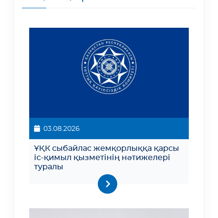
03.08.2026
ҰҚК сыбайлас жемқорлыққа қарсы
іс-қимыл қызметінің нәтижелері
туралы