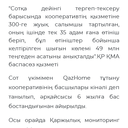
"Сотқа дейінгі тергеп-тексеру
барысында кооперативтің қызметіне
300-ге жуық салымшы тартылған,
оның ішінде тек 35 адам ғана өтініш
беріп, бұл өтініштер бойынша
келтірілген шығын көлемі 49 млн
теңгеден асатыны анықталды".ҚР ҚМА
баспасөз қызметі
Сот үкімімен QazHome тұтыну
кооперативінің басшылары кінәлі деп
танылып, әрқайсысы 6 жылға бас
бостандығынан айырылды.
Осы орайда Қаржылық мониторинг