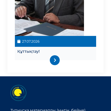
27.07.2026
Құттықтау!
Түпнұсқа материалды (мәтін, бейне)