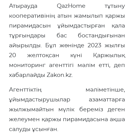
Атырауда QazHome тұтыну
кооперативінің атын жамылып қаржы
пирамидасын ұйымдастырған қала
тұрғындары бас бостандығынан
айырылды. Бұл жөнінде 2023 жылғы
20 желтоқсан күні Қаржылық
мониторинг агенттігі мәлім етті, деп
хабарлайды Zakon.kz.
Агенттіктің мәліметінше,
ұйымдастырушылар азаматтарға
жылжымайтын мүлік береміз деген
желеумен қаржы пирамидасына ақша
салуды ұсынған.