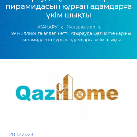
пирамидасын құрған адамдарға
үкім шықты
ЖАҢАРУ
Жаңалықтар
49 миллионға алдап кетті: Атырауда QazHome қаржы
пирамидасын құрған адамдарға үкім шықты
20.12.2023