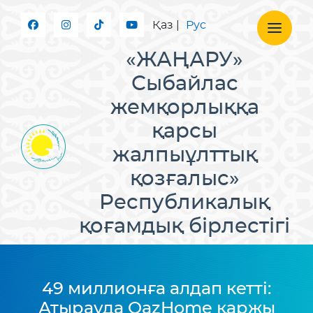
Қаз
|
Рус
«ЖАҢАРУ»
Сыбайлас
жемқорлыққа
қарсы
жалпыұлттық
қозғалыс»
Республикалық
қоғамдық бірлестігі
49 миллионға алдап кетті:
Атырауда QazHome қаржы